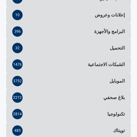
إعلانات وعروض
10
البرامج والأجهزة
396
التحميل
32
الشبكات الاجتماعية
1476
الموبايل
3752
بلاغ صحفي
2212
تكنولوجيا
2814
تويتاك
485