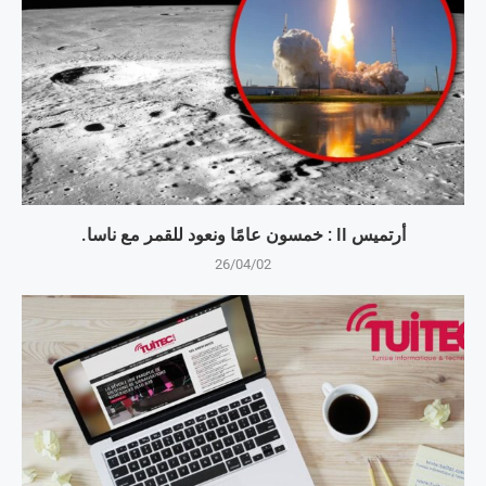
أرتميس II : خمسون عامًا ونعود للقمر مع ناسا.
26/04/02