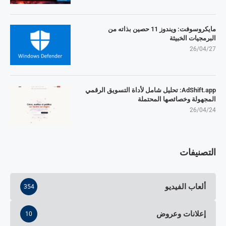
مايكروسوفت: ويندوز 11 حصين بذاته من
البرمجيات الخبيثة
26/04/27
AdShift.app: تحليل شامل لأداة التسويق الرقمي
المجهولة وخصائصها المحتملة
26/04/24
التصنيفات
ألعاب الفيديو
354
إعلانات وعروض
10