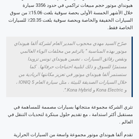
هيونداي موتور حجم مبيعات تراكمي في حدود 3356 سيارة
خلال الأشهر الخمسة الأولى بحصة سوقية بلغت 15.06٪ من سوق
السيارات الخفيفة والخاصة وبحصة سوقية بلغت 20.35٪ للسيارات
الخاصة فقط.
صرّح السيد مهدي محجوب المدير العام لشركة ألفا هيونداي
موتور بهذه المناسبة “ بالرغم من مخلفات الوباء العالمي
ونقص رقائق السيارات ، تضمن هيونداي تونس تزويدا
مستمرًا للسوق و ذلك لتلبية احتياجات حرفائها. كما
ستستمر ألفا هيونداي موتور في تعزيز مكانتها الريادية من
خلال السيارات الصديقة للبيئة ، مثل سيارة العام IONIQ 5 ،
و Kona Electric و Kona Hybrid.”.
تثري الشركة مجموعة منتجاتها بسيارات مصممة للمساهمة في
مستقبل أكثر استدامة ، مع تقديم حلول مبتكرة لتحديات التنقل في
العالم .
تقدم ألفا هيونداي موتور مجموعة واسعة من السيارات الحرارية