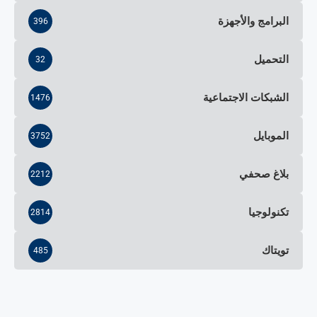
البرامج والأجهزة
396
التحميل
32
الشبكات الاجتماعية
1476
الموبايل
3752
بلاغ صحفي
2212
تكنولوجيا
2814
تويتاك
485