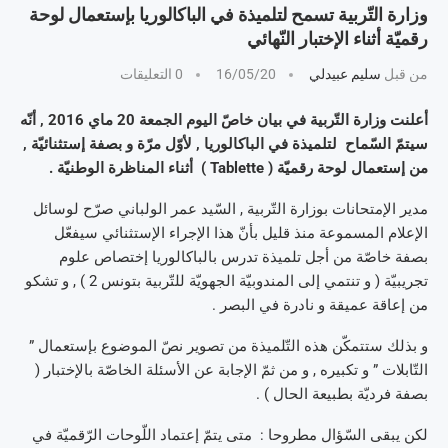
وزارة التّربية تسمح لتلميذة في الباكالوريا بإستعمال لوحة
رقميّة أثناء الإختبار النّهائي
من قبل
سليم عبيدلي
16/05/20
0 التعليقات
أعلنت وزارة التّربية في بيان خاصّ اليوم الجمعة 20 ماي 2016 , أنّه
سيتمّ السّماح لتلميذة في الباكالوريا , لأوّل مرّة و بصفة إستثنائيّة ,
من إستعمال لوحة رقميّة ( Tablette ) أثناء المناظرة الوطنيّة .
مدير الإمتحانات بوزارة التّربية , السّيد عمر الولباني صرّح لوسائل
الإعلام المسموعة منذ قليل بأنّ هذا الإجراء الإستثنائي سيفعّل
بصفة خاصّة من أجل تلميذة تدرس بالباكالوريا إختصاص علوم
تجريبيّة ( و تنتمي إلى المندوبيّة الجهويّة للتّربية بتونس 2 ) , و تشكو
من إعاقة عميقة و نادرة في البصر .
و بذلك ستتمكّن هذه التّلميذة من تصوير نصّ الموضوع بإستعمال ”
التّابلات ” و تكبيره , و من ثمّ الإجابة عن الأسئلة الخاصّة بالإختبار (
بصفة فرديّة بطبيعة الحال ) .
لكن يبقى السّؤال مطروحا : متى يتمّ إعتماد اللّوحات الرّقميّة في