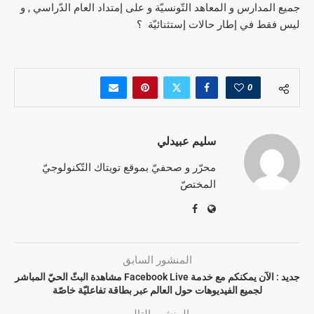
جميع المدارس و المعاهد التّونسيّة و على إمتداد العام الدّراسي , و
ليس فقط في إطار حالات إستثنائيّة ؟
0
سليم عبيدلي
محرّر و صحفيّ بموقع تويتاك التّكنولوجيّ
المختصّ
المنشور السابق
جديد : الآن يمكنكم مع خدمة Facebook Live مشاهدة البثّ الحيّ المباشر
لجميع الفيديوهات حول العالم عبر بطاقة تفاعليّة خاصّة
المنشور التالي