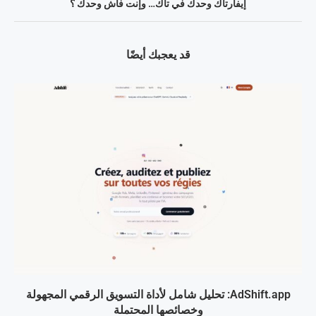
إيفارتاك وحدك في تاك… وإنت فاش وحدك ؟
قد يعجبك أيضًا
AdShift.app: تحليل شامل لأداة التسويق الرقمي المجهولة
وخصائصها المحتملة