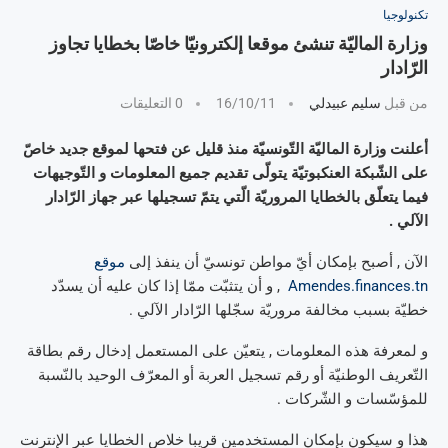
تكنولوجيا
وزارة الماليّة تنشئ موقعا إلكترونيّا خاصّا بخطايا تجاوز
الرّادار
من قبل
سليم عبيدلي
16/10/11
0 التعليقات
أعلنت وزارة الماليّة التّونسيّة منذ قليل عن فتحها لموقع جديد خاصّ
على الشّبكة العنكبوتيّة يتولّى تقديم جميع المعلومات و التّوجيهات
فيما يتعلّق بالخطايا المروريّة الّتي يتمّ تسجيلها عبر جهاز الرّادار
الآلي .
الآن , أصبح بإمكان أيّ مواطن تونسيّ أن ينفذ إلى
موقع
Amendes.finances.tn
, و أن يتثبّت ممّا إذا كان عليه أن يسدّد
خطيّة بسبب مخالفة مروريّة سجّلها الرّادار الآلي .
و لمعرفة هذه المعلومات , يتعيّن على المستعمل إدخال رقم بطاقة
التّعريف الوطنيّة أو رقم تسجيل العربة أو المعرّف الوحيد بالنّسبة
للمؤسّسات و الشّركات .
هذا و سيكون بإمكان المستخدمين قريبا خلاص الخطايا عبر الإنترنت