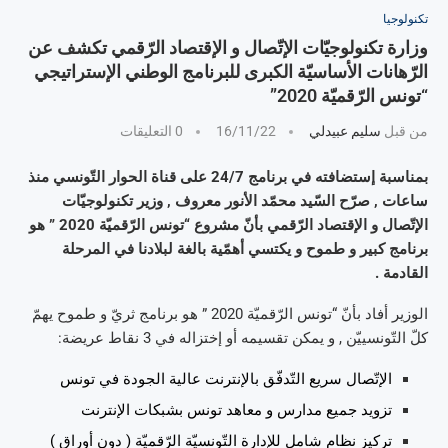
تكنولوجيا
وزارة تكنولوجيّات الإتّصال و الإقتصاد الرّقمي تكشف عن
الرّهانات الأساسيّة الكبرى للبرنامج الوطني الإستراتيجي
“تونس الرّقميّة 2020”
من قبل
سليم عبيدلي
16/11/22
0 التعليقات
بمناسبة إستضافته في برنامج 24/7 على قناة الحوار التّونسي منذ
ساعات , صرّح السّيد محمّد الأنور معروف , وزير تكنولوجيّات
الإتّصال و الإقتصاد الرّقمي بأنّ مشروع “تونس الرّقميّة 2020 ” هو
برنامج كبير و طموح و يكتسي أهمّية بالغة لبلادنا في المرحلة
القادمة .
الوزير أفاد بأنّ “تونس الرّقميّة 2020 ” هو برنامج ثريّ و طموح يهمّ
كلّ التّونسييّن , و يمكن تقسيمه أو إختزاله في 3 نقاط عريضة:
الإتّصال سريع التّدفّق بالإنترنت عالية الجودة في تونس
تزويد جميع مدارس و معاهد تونس بشبكات الإنترنت
تركيز نظام شامل للإدارة التّونسيّة الرّقميّة ( دون أوراق )