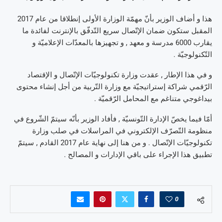
هذا و أضاف الوزير بأنّ مهمّة الوزارة الأولى إنطلاقا من عام 2017
المقبل ستكون ضمان الإتّصال سريع التّدفّق بالإنترنت لفائدة ما
يقارب 6000 مدرسة و معهد , و تجهيزها بالمعدّات الإعلاميّة و
التّكنولوجيّة .
و في هذا الإطار , عقدت وزارة تكنولوجيّات الإتّصال و الإقتصاد
الرّقمي شراكة إستراتيجيّة مع وزارة التّربية من أجل إنشاء محتوى
بيداغوجي متناغم مع المحامل الرّقميّة .
أمّا فيما يخصّ الإدارة التّونسيّة , فأفاد الوزير بأنّه سيتمّ الشّروع في
منظومة التّصرّف الإلكتروني في المراسلات في صلب وزارة
تكنولوجيّات الإتّصال . و من هنا إلى نهاية عام 2017 القادم , سيتمّ
تطبيق هذا الإجراء على باقي الإدارات و المصالح .
0