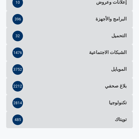
إعلانات وعروض
10
البرامج والأجهزة
396
التحميل
32
الشبكات الاجتماعية
1476
الموبايل
3752
بلاغ صحفي
2212
تكنولوجيا
2814
تويتاك
485