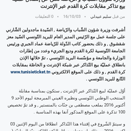
بيع تذاكر مقابلات كرة القدم عبر الإنترنت
من قبل
سليم عبيدلي
16/10/03
0 التعليقات
أشرفت وزيرة شؤون الشّباب والرّياضة , السّيدة ماجدولين الشّارني
على جلسة عمل مع الرّئيس المدير العام للبريد التّونسي السّيد معز
شقشوق , و ذلك بحضور كاتب الدّولة للرّياضة عماد الجبري ورئيس
الجامعة التّونسية لكرة القدم وديع الجريء وعدد من إطارات
الوزارة والجامعة و مؤسّسة البريد التّونسي ، تمّ خلالها الإذن
بانطلاق عمليّة بيع التّذاكر عبر شبكة الإنترنت و الخاصّة بمقابلات
كرة القدم , و ذلك على الموقع الالكتروني
www.tunisieticket.tn
التّابع للبريد التّونسي .
أوّل عمليّة لبيع التّذاكر عبر الإنترنت , ستكون بمناسبة مقابلة
المنتخب الوطني التّونسي ونظيره الغيني المبرمجة ليوم الأحد 9
أكتوبر 2016 بملعب مصطفى بن جنّات بالمنستير , و قد تمّ تخصيص
100 تذكرة على الموقع المذكور آنفا بهذه المناسبة .
و سيتمّ الشّروع في إقتناء هذا التّذاكر انطلاقا من اليوم الإثنين 03
اكتوبر 2016 , و ذلك بإستخدام وسائل الدّفع الإلكترونيّة الوطنيّة (