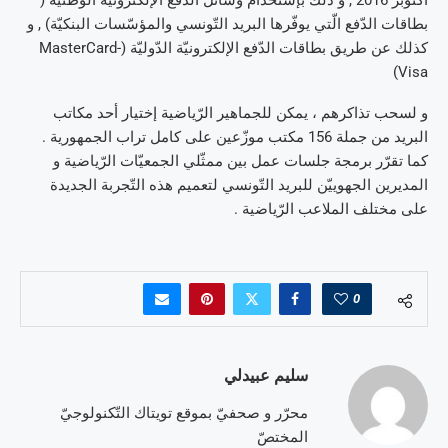
بطاقات الدّفع الّتي يوفّرها البريد التّونسي والمؤسّسات البنكيّة) , و
كذلك عن طريق بطاقات الدّفع الإلكترونيّة الدّوليّة (MasterCard-
Visa)
و لسحب تذاكرهم ، يمكن للجماهير الرّياضية إختيار أحد مكاتب
البريد من جملة 156 مكتب موزّعين على كامل تراب الجمهورية .
كما تقرّر برمجة جلسات عمل بين ممثّلي الجمعيّات الرّياضية و
المديرين الجهوييّن للبريد التّونسي لتعميم هذه التّجربة الجديدة
على مختلف الملاعب الرّياضية .
0
سليم عبيدلي
محرّر و صحفيّ بموقع تويتاك التّكنولوجيّ
المختصّ