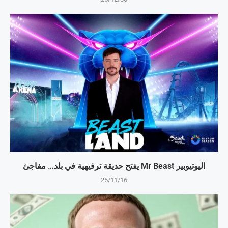
اليوتيوبير Mr Beast يفتح حديقة ترفيهية في بلد… مفاجئ
25/11/16