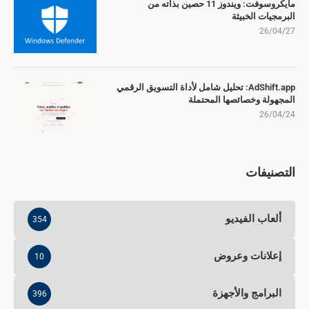
مايكروسوفت: ويندوز 11 حصين بذاته من
البرمجيات الخبيثة
26/04/27
AdShift.app: تحليل شامل لأداة التسويق الرقمي
المجهولة وخصائصها المحتملة
26/04/24
التصنيفات
ألعاب الفيديو
354
إعلانات وعروض
10
البرامج والأجهزة
396