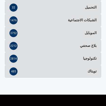
التحميل
32
الشبكات الاجتماعية
1476
الموبايل
3752
بلاغ صحفي
2212
تكنولوجيا
2814
تويتاك
485