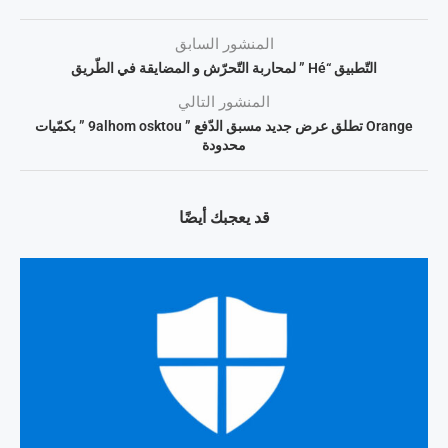
المنشور السابق
التّطبيق “Hé ” لمحاربة التّحرّش و المضايقة في الطّريق
المنشور التالي
Orange تطلق عرض جديد مسبق الدّفع ” 9alhom osktou ” بكمّيات
محدودة
قد يعجبك أيضًا