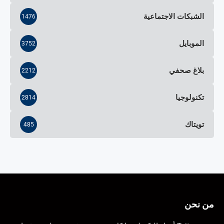
الشبكات الاجتماعية
1476
الموبايل
3752
بلاغ صحفي
2212
تكنولوجيا
2814
تويتاك
485
من نحن