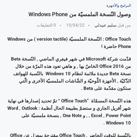
البرامج والأجهزة
وصول النّسخة الملمسيّة من Windows Phone
من قبل
سليم عبيدلي
15/04/22
0 التعليقات
Office Touch : النّسخة الملمسيّة (version tactile ) من Windows
Phone حاضرة !
قدّمت شركة Microsoft في شهر فيفري الماضي , النّسخة Beta
من Office 2016 الخاصّ بها , و هاهي تعود هذه المرّة من خلال
نسخة Beta جديدة ملائمة لنظام Windows 10 بالنّسبة للهواتف
الذّكيّة , الأجهزة اللّوحيّة و الشّاشات الملمسيّة الأخرى و الّتي
ستكون مقدّمة على Beta .
هذه النّسخة المسمّاة “Office Touch ” تمّ تحديد إصدارها في نهاية
شهر أفريل الجاري و ستضمّ بطبيعة الحال أنظمة : Word , Outlook
, Excel , Power Point , و One Note , بنسخة ملمسيّة على
Windows 10 .
بالنّسبة للوقت الحاضر , Office Touch مقترحة بمعزل عن Office