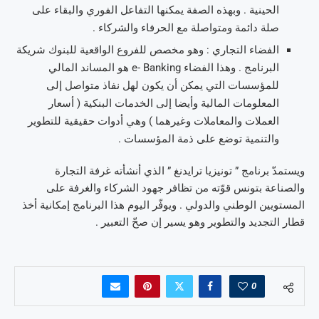
الحينية . وبهذه الصفة يمكنها التفاعل الفوري والبقاء على
صلة دائمة ومتواصلة مع الحرفاء والشركاء .
الفضاء التجاري : وهو مخصص للفروع الواقعية للبنوك شريكة
البرنامج . وهذا الفضاء e- Banking هو المساند المالي
للمؤسسات التي يمكن أن يكون لهل نفاذ متواصل إلى
المعلومات المالية وأيضا إلى الخدمات البنكية ( أسعار
العملات والمعاملات وغيرهما ) وهي أدوات حقيقية للتطوير
والتنمية توضع على ذمة المؤسسات .
ويستمدّ برنامج ” تونيزيا ترايدنغ ” الذي أنشأته غرفة التجارة
والصناعة بتونس قوّته من تظافر جهود الشركاء والغرفة على
المستويين الوطني والدولي . ويوفّر اليوم هذا البرنامج إمكانية أخذ
قطار التجديد والتطوير وهو يسير إن صحّ التعبير .
0