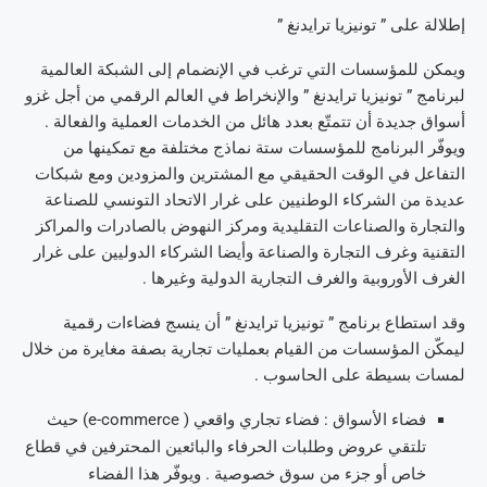
إطلالة على ” تونيزيا ترايدنغ ”
ويمكن للمؤسسات التي ترغب في الإنضمام إلى الشبكة العالمية
لبرنامج ” تونيزيا ترايدنغ ” والإنخراط في العالم الرقمي من أجل غزو
أسواق جديدة أن تتمتّع بعدد هائل من الخدمات العملية والفعالة .
ويوفّر البرنامج للمؤسسات ستة نماذج مختلفة مع تمكينها من
التفاعل في الوقت الحقيقي مع المشترين والمزودين ومع شبكات
عديدة من الشركاء الوطنيين على غرار الاتحاد التونسي للصناعة
والتجارة والصناعات التقليدية ومركز النهوض بالصادرات والمراكز
التقنية وغرف التجارة والصناعة وأيضا الشركاء الدوليين على غرار
الغرف الأوروبية والغرف التجارية الدولية وغيرها .
وقد استطاع برنامج ” تونيزيا ترايدنغ ” أن ينسج فضاءات رقمية
ليمكّن المؤسسات من القيام بعمليات تجارية بصفة مغايرة من خلال
لمسات بسيطة على الحاسوب .
فضاء الأسواق : فضاء تجاري واقعي ( e-commerce) حيث
تلتقي عروض وطلبات الحرفاء والبائعين المحترفين في قطاع
خاص أو جزء من سوق خصوصية . ويوفّر هذا الفضاء