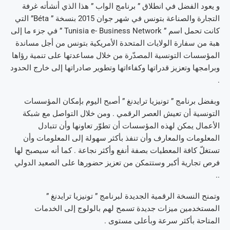
و يعود الفضل في انطلاق ” برنامج الواب ” هذا الذي أنشأته غرفة
التجارة والصناعة بتونس في شهر جوان 2015 بنسخة ” Béta” التي
كانت تحمل اسم ” Tunisia e- Business Network ” في جزء ما إلى
هبة من سفارة الولايات المتحدة الأمريكية بتونس من أجل مساندة
المؤسسات التونسية المصدّرة من خلال مساعدتها على تنمية رؤاها
وبرامجها وتعزيز قدراتها وكفاءاتها وتطوير صادراتها إلى خارج الحدود
.
وبفضل برنامج ” تونيزيا ترايدنغ ” أصبح اليوم بإمكان المؤسسات
التونسية أن تعيش العصر الرقمي . ومن خلال التواصل مع شبكة
الأعمال يمكن لهذه المؤسسات أن تطوّر تعاونها وأن تتبادل
المعلومات والمعارف وأن تنفذ بأكثر سهولة إلى المعلومات وأن
تستغلّ كافة المعطيات بصفة أنفع وأكثر نجاعة . كما أنه سيصبح لها
فرص تجارية أكبر وستتمكن من تعزيز حضورها على الصعيد الدولي
..
وتمنح النسخة الرقمية الجديدة لبرنامج ” تونيزيا ترايدنغ ”
المستخدمين ميزات جديدة تسمح لهم بالولوج إلى الخدمات
المتاحة بأكثر سرعة وبأعلى مستوى .