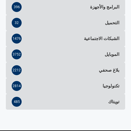
البرامج والأجهزة
396
التحميل
32
الشبكات الاجتماعية
1476
الموبايل
3752
بلاغ صحفي
2212
تكنولوجيا
2814
تويتاك
485