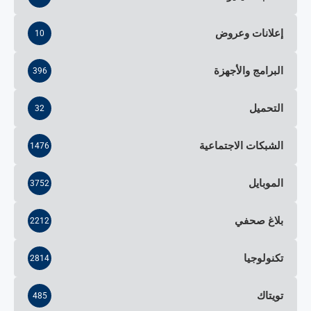
إعلانات وعروض
10
البرامج والأجهزة
396
التحميل
32
الشبكات الاجتماعية
1476
الموبايل
3752
بلاغ صحفي
2212
تكنولوجيا
2814
تويتاك
485