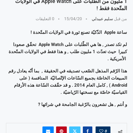
1 مليون من الطّلبات على Apple Watch في الولايات
المتّحدة فقط !
من قبل
سليم عبيدلي
15/04/20
0 التعليقات
ساعة Apple الذّكيّة تصنع ثورة في الولايات المتّحدة !
لم تكد تصدر , ها هي الطّلبات على Apple Watch تحقّق صعودا
كبيرا حيث تعدّت 1 مليون طلب , و هذا فقط في الولايات المتّحدة
الأمريكية .
هذا الرّقم المذهل الصّعب تصديقه في الحقيقة , بما أنّه يعادل رقم
المبيعات الخاصّة بجميع السّاعات الإتّصاليّة المنافسة ( على
Android ) , كامل العام 2014 . و قد حقّقت السّاعة هذه الأرقام
القياسيّة خاصّة مع نسختها الرّياضيّة .
و أنتم , هل تشعرون بالرّغبة الجامحة في شرائها ?
0