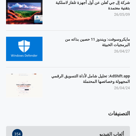
شركة إل جي تُعلن عن أول أجهزة تلفاز لاسلكية
بتقنية معتمدة
26/05/09
مايكروسوفت: ويندوز 11 حصين بذاته من
البرمجيات الخبيثة
26/04/27
AdShift.app: تحليل شامل لأداة التسويق الرقمي
المجهولة وخصائصها المحتملة
26/04/24
التصنيفات
ألعاب الفيديو
354