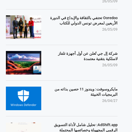
26/05/09
Ooredoo تحتفي بالثقافة والإبداع في الدورة
الأربعين لمعرض تونس الدولي للكتاب
26/05/09
شركة إل جي تُعلن عن أول أجهزة تلفاز
لاسلكية بتقنية معتمدة
26/05/09
مايكروسوفت: ويندوز 11 حصين بذاته من
البرمجيات الخبيثة
26/04/27
AdShift.app: تحليل شامل لأداة التسويق
الرقمي المجهولة وخصائصها المحتملة