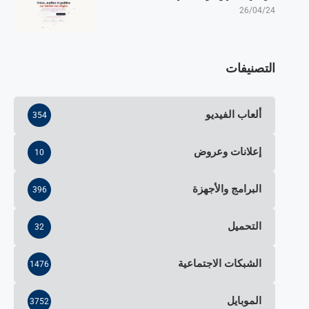
26/04/24
التصنيفات
ألعاب الفيديو
354
إعلانات وعروض
10
البرامج والأجهزة
396
التحميل
32
الشبكات الاجتماعية
1476
الموبايل
3752