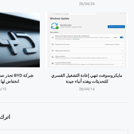
26/04/24
مايكروسوفت تنهي إعادة التشغيل القسري
شركة BYD تح
للتحديثات وهذه أنباء جيدة
انخفاض لها منذ 4 
4/15
26/04/14
اترك ت