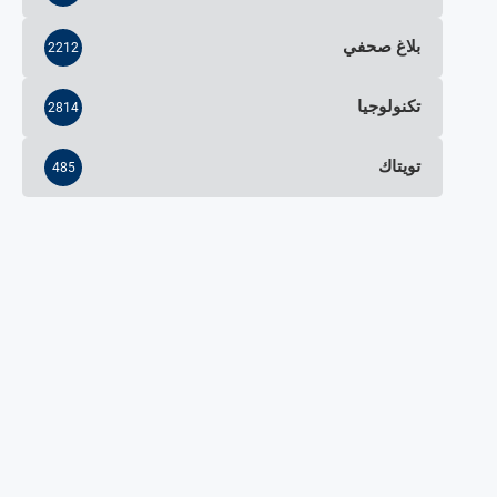
بلاغ صحفي
2212
تكنولوجيا
2814
تويتاك
485