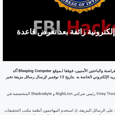
إلكترونية زائفة بعد تعرض قاعدة
يبدو أن مكتب التحقيقات الفدرالي قد استخدم كبيدق في معركة بين القراصنة والباحثين الأمنيين، فوفقا لـموقع Bleeping Computer أكد
مكتب التحقيقات الفيدرالي (FBI) أن القراصنة قاموا باختراق خوادم البريد الإلكتروني الخاصة به بتاريخ 13 نوفمبر لإرسال رسائل مزيفة تخبر
حاولت رسائل البريد الإلكتروني إسقاط تهمة الهجمات المزعومة على Vinny Troia رئيس شركتي NightLion و Shadowbyte المتخصصة في
خبارات غير الربحية Spamhaus الضوء بسرعة على الرسائل المزيفة، إذ استخدم المهاجمون أنظمة مكتب التحقيقات