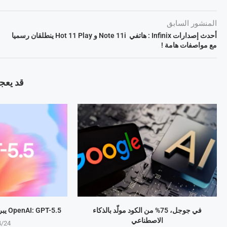
المنشور السابق
أحدث إصدارات Infinix : هاتفي Note 11i و Hot 11 Play ينطلقان رسميا
مع مواصفات هامة !
قد يعجب
في جوجل، 75% من الكود مولّد بالذكاء
OpenAI: GPT-5.5 يبرمج المهام بذكاء متطور
الاصطناعي
4/24