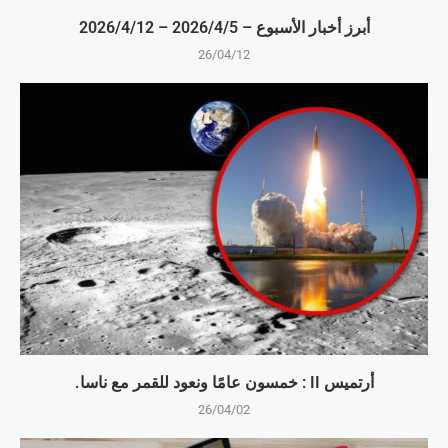
أبرز أخبار الأسبوع – 5‏/4‏/2026 – 12‏/4‏/2026
26/04/12
أرتميس II : خمسون عامًا ونعود للقمر مع ناسا.
26/04/02