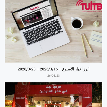
أبرز أخبار الأسبوع – 16‏/3‏/2026 – 23‏/3‏/2026
26/03/23