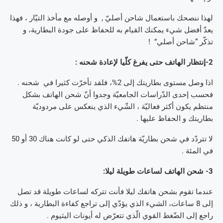
لهذا ننصحك باستعمال شاحن أصليّ , و أوصله مع مأخذ التيّار ، فهذا
يعدّ أفضل شيء يمكنك القيام به للحفاظ على جودة البطارية، و
تذكّر “شاحن أصلي” !
2-إنتظار الهاتف حتى يفرغ كلّيا لإعادة شحنه :
اذا وصل مستوى بطاريتك إلى 2%، فلقد تأخرّت كثيرا في شحنه .
فحسب إحدى الدّراسات الجامعيّة وجدوا أنّ شحن الهاتف بشكل
منتظم يكون أكثر فعاليّة ، الشّيء الذي ينعكس على مردوديّة
بطاريتك و الحفاظ عليها .
لا تتردّد في شحن بطاريّة هاتفك الذكي حتى لو كانت هناك 30 أو 50
في المئة .
3- شحن الهاتف لساعات طويلة ليلا:
عندما تقوم بشحن هاتفك ليلا فأنت تتركه لساعات طويلة قد تصل
إلى 8 ساعات، الشيء الذي يؤدّي إلى تراجع كفاءة البطارية ، و ذلك
راجع إلى الضّغط القوي الّذي تتعرّض له أيونات اليثيوم .