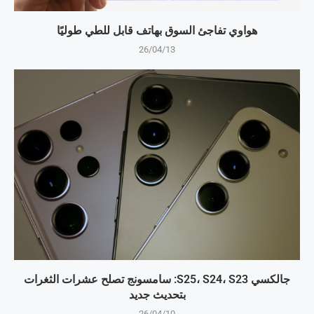
هواوي تفاجئ السوق بهاتف قابل للطي طوليًا
26/04/13
جالكسي S25، S24، S23: سامسونج تصلح عشرات الثغرات
بتحديث جديد
26/04/10