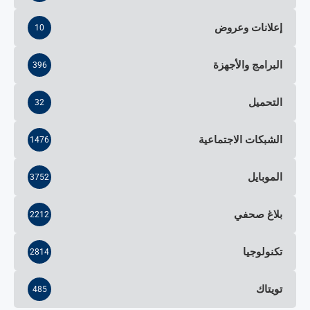
إعلانات وعروض
10
البرامج والأجهزة
396
التحميل
32
الشبكات الاجتماعية
1476
الموبايل
3752
بلاغ صحفي
2212
تكنولوجيا
2814
تويتاك
485