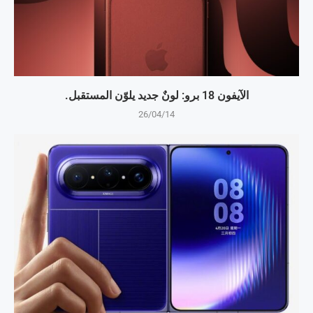
الآيفون 18 برو: لونٌ جديد يلوّن المستقبل.
26/04/14