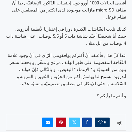
أقصى الحالات 1000 أورو دون إحتساب الذّاكرة الإضافيّة , بما أنّ
بطاقة micro SD مازالت موجودة لدى الكثير من المصنّعين على
نظام غوغل .
كذلك تلعب الشّاشات الكبيرة دورا في إختيارنا لأنظمة أندرويد ,
حيث أنا شخصيّا أحبّذ شاشة ذات 5 أو 5.5 بوصات , على شاشة ذات
4 بوصات من آبل مثلا .
عدا كلّ هذا , فأعتقد أنّ أكثركم يوافقونني الرّأي في أنّ وجود علامة
التّفّاحة المقضومة على ظهر الهاتف مزعج و منفّر , و يجعلنا نشعر
بنوع من العبوديّة و ” الإنتماء ” البغيض , و بالتّالي فإنّ هواتف
أندرويد تسمح لنا بهامش أكبر من الحرّية و التّغيير و المرونة و
السّلاسة و حتّى الإبتكار في مضامين تصميميّة و تقنيّة عدّة .
و أنتم ما رأيكم ؟
0