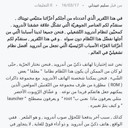
من قبل
سليم عبيدلي
16/03/17
0 التعليقات
في هذا التّقرير الّذي أعددناه من أجلكم أعزّائنا متتبّعي تويتاك ,
سنقدّم لكم العناصر الجوهريّة الّتي تشكّل علاقة عشقنا لأندرويد .
كمحبّين لنظام أندرويد التّشغيلي , فنحن جميعا لدينا أسبابنا الّتي من
أجلها نفضّل هذا النّظام دون سواه . و في هذا التّقرير , سنقدّم لكم
أعزّائنا القرّاء الأسباب الرّئيسيّة الّتي تجعل من أندرويد أفضل نظام
تشغيليّ في العالم .
نحن عند إختيارنا لهاتف ذكيّ من أندرويد , فنحن نختار الحرّية , حتّى
لو كان من الممكن أن يكون هذا النّظام نظاما ” مغلقا ” بعض
الشّيء . فنحن يمكننا شخصنة الهاتف الأندرويد مع مجموعة ذاكرات
( ROM ) مطوّرة من طرف مجموعة من التّقنييّن المولعين الّذين
يمكنهم جعل هاتفكم فريدا من نوعه . و عشّاق الرّوبوت الأخضر
مثلي يعرفون ماذا نعني ب” root ” و يعرفون مصطلح ” launcher
” و كيف يتمّ تغييره .
كذلك , سبب آخر يدفعنا للتّحوّل صوب أندرويد , و هو السّعر . ففي
الواقع , هاتف ذكيّ من أندرويد و ذو أداء قويّ للغاية , لا يتجاوز في