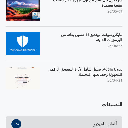
شركة إل جي تُعلن عن أول أجهزة تلفاز لاسلكية
بتقنية معتمدة
26/05/09
مايكروسوفت: ويندوز 11 حصين بذاته من
البرمجيات الخبيثة
26/04/27
AdShift.app: تحليل شامل لأداة التسويق الرقمي
المجهولة وخصائصها المحتملة
26/04/24
التصنيفات
ألعاب الفيديو
354