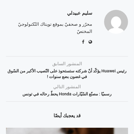
سليم عبيدلي
محرّر و صحفيّ بموقع تويتاك التّكنولوجيّ
المختصّ
المنشور السابق
رئيس Huawei يؤكّد أنّ شركته ستستحوذ على النّصيب الأكبر من السّوق
في غضون بضع سنوات !
المنشور التالي
رسميّا : مصنّع السّيّارات Honda يحطّ رحاله في تونس
قد يعجبك أيضًا