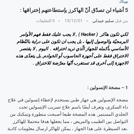
تويتاك
5 أشياء لن تصدّق أنّ الهاكرز بإستطاعتهم إختراقها :
من قبل
سليم عبيدلي
15/12/01
0 التعليقات
لكي تكون هاكر ( Hacker ) , لا يجب عليك فقط فهم الأوامر
البرمجيّة والوصول إليها ، بل يجب ان تكون على دراية بالنّظام
الأساسي بأكمله للجهاز الّذي تريد اختراقه . اليوم , لا يقتصر
الاختراق فقط على أجهزة الحاسوب أو الخوادم, بل يتعدّى هذه
الاجهزة إلى أخرى قد تستغرب أنّها معرّضة للاختراق .
1 – مضخة الإنسولين :
مضخة الإنسولين هي جهاز طبي يستخدم لإعطاء إنسولين في علاج
داء السكري، وتعرف أيضًا باسم علاج تسريب الإنسولين تحت
الجلدي المستمر. هذه المضخة طبعا أصبحت متطورة وتمكنك من
التواصل بين الطبيب والمريض ، مما يجعلها هدفا محتملا للهاكرز
.بعد السيطرة على هذا الجهاز ، يمكن للهاكر ارسال معلومات كاذبة