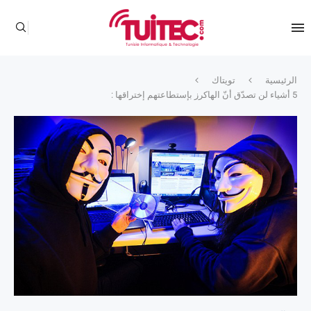
الرئيسية
تويتاك
5 أشياء لن تصدّق أنّ الهاكرز بإستطاعتهم إختراقها :