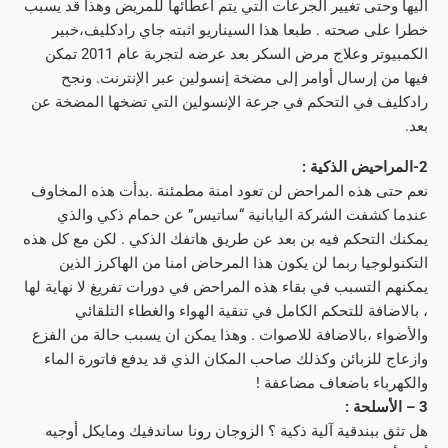
اليها وحتى تغيير الجرعات التي يتم اعطائها للمريض وهذا قد يسبب
خطرا على صحته . طبعا هذا السيناريو اثبته جاي رادكليف،خبير
الكمبيوتر وعلاج مرض السكر بعد عرضه لتجربة عام 2011 تمكن
فيها من إرسال أوامر إلى مضخة إنسولين عبر الإنترنت. ونجح
رادكليف في التحكم في جرعة الإنسولين التي تضخها المضخة عن
بعد.
2-المراحيض الذكية :
نعم حتى هذه المراحض لن تعود امنة مطمئنة .بدأت هذه المخاوف
عندما كشفت الشركة اليابانية “ساتيس” عن حمام ذكي والذي
يمكنك التحكم فيه بن بعد عن طريق هاتفك الذكي . لكن مع كل هذه
التكنولوجيا ربما لن يكون هذا المرحاض امنا من الهاكرز الذين
يمكنهم التسبب في بقاء هذه المراحض في دورات تفريغ لا نهاية لها
، بالاضافة للتحكم الكامل في تنقية الهواء والغطاء التلقائي
والأضواء ،بالاضافة للاصوات . وهذا يمكن ان يسبب حالة من الفزع
وازعاج للزبائن وكذلك صاحب المكان الذي قد يدفع فاتورة الماء
والكهرباء باضعاف مضاعفة !
3 – الأسلحة :
هل تثق ببندقية آلية ذكية ؟ الزوجان رونا ساندفيك ومايكل أوجيه