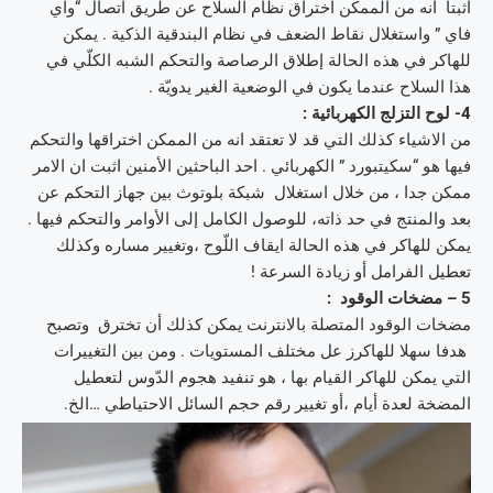
أثبتا أنه من الممكن اختراق نظام السلاح عن طريق اتصال “واي
فاي ” واستغلال نقاط الضعف في نظام البندقية الذكية . يمكن
للهاكر في هذه الحالة إطلاق الرصاصة والتحكم الشبه الكلّي في
هذا السلاح عندما يكون في الوضعية الغير يدويّة .
4- لوح التزلج الكهربائية :
من الاشياء كذلك التي قد لا تعتقد انه من الممكن اختراقها والتحكم
فيها هو “سكيتبورد ” الكهربائي . احد الباحثين الأمنين اثبت ان الامر
ممكن جدا ، من خلال استغلال شبكة بلوتوث بين جهاز التحكم عن
بعد والمنتج في حد ذاته، للوصول الكامل إلى الأوامر والتحكم فيها .
يمكن للهاكر في هذه الحالة ايقاف اللّوح ،وتغيير مساره وكذلك
تعطيل الفرامل أو زيادة السرعة !
5 – مضخات الوقود :
مضخات الوقود المتصلة بالانترنت يمكن كذلك أن تخترق وتصبح
هدفا سهلا للهاكرز عل مختلف المستويات . ومن بين التغييرات
التي يمكن للهاكر القيام بها ، هو تنفيد هجوم الدّوس لتعطيل
المضخة لعدة أيام ،أو تغيير رقم حجم السائل الاحتياطي …الخ.