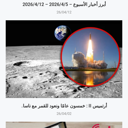
أبرز أخبار الأسبوع – 5‏/4‏/2026 – 12‏/4‏/2026
26/04/12
أرتميس II : خمسون عامًا ونعود للقمر مع ناسا.
26/04/02