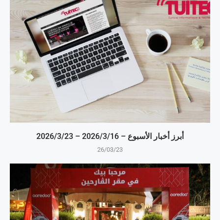
أبرز أخبار الأسبوع – 16‏/3‏/2026 – 23‏/3‏/2026
26/03/23