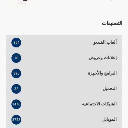
التصنيفات
ألعاب الفيديو
354
إعلانات وعروض
10
البرامج والأجهزة
396
التحميل
32
الشبكات الاجتماعية
1476
الموبايل
3752