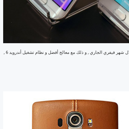
سيكون إصدار samsung galaxy s7 الجديد في الطّريق , و بالتّحديد خلال شهر فيفري الجاري , و ذلك مع معالج أفضل و نظام تشغيل أندرويد 6 ,