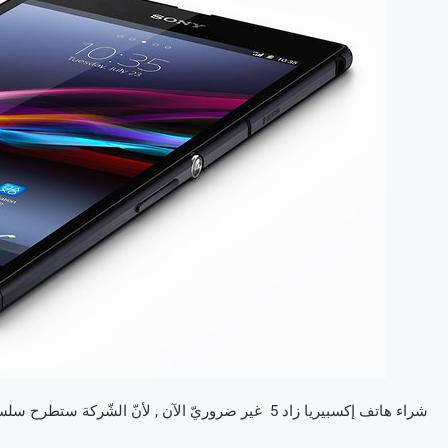
شراء هاتف إكسبيريا زاد 5 غير ضروريّ الآن , لأنّ الشّركة ستطرح سلسلتها القادمة Sony Xperia Z6 في غضون 3 أو 4 أشهر من الآن .