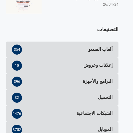
26/04/24
التصنيفات
ألعاب الفيديو
354
إعلانات وعروض
10
البرامج والأجهزة
396
التحميل
32
الشبكات الاجتماعية
1476
الموبايل
3752