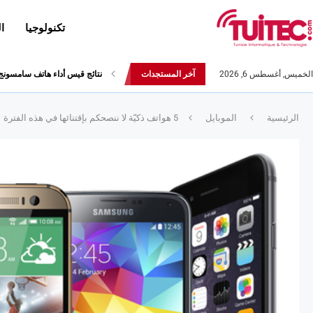
تكنولوجيا
ا
الخميس, أغسطس 6, 2026
آخر المستجدات
العلامة التجارية Realme تعلن عن هاتفها Realme 5s
الرئيسية
الموبايل
5 هواتف ذكيّة لا ننصحكم بإقتنائها في هذه الفترة