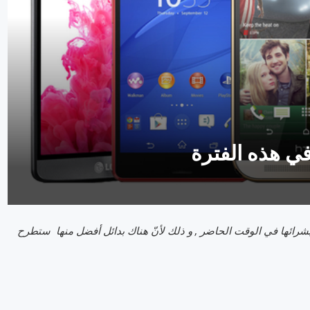
اتف ذكيّة لا ننصحكم حقيقة بشرائها في الوقت الحاضر , و ذلك لأنّ هناك بدائل أفضل منها ستطرح