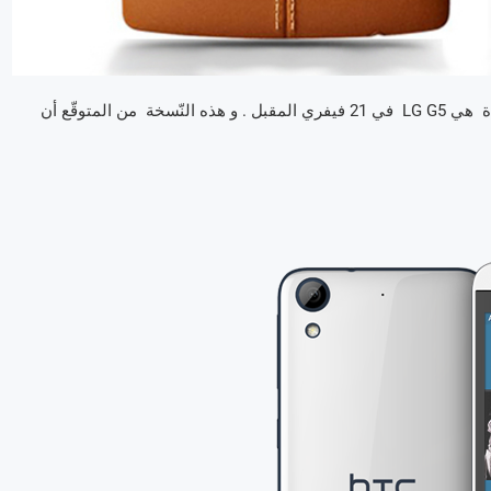
هذا الإصدار رائع فعلا , لكنّ شركة إل جي على وشك إطلاق نسخة جديدة هي LG G5 في 21 فيفري المقبل . و هذه النّسخة من المتوقّع أن