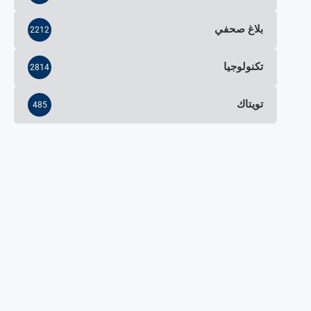
بلاغ صحفي
2212
تكنولوجيا
2814
تويتاك
485