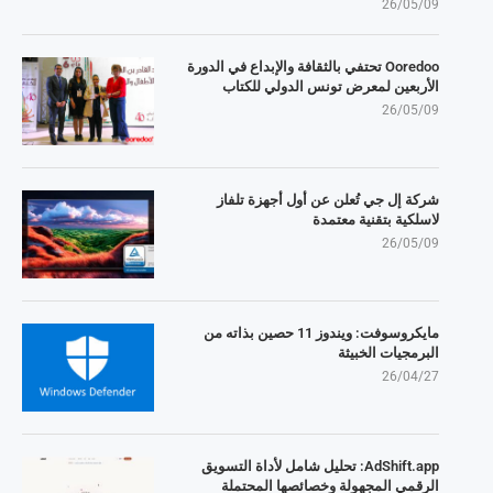
26/05/09
Ooredoo تحتفي بالثقافة والإبداع في الدورة
الأربعين لمعرض تونس الدولي للكتاب
26/05/09
شركة إل جي تُعلن عن أول أجهزة تلفاز
لاسلكية بتقنية معتمدة
26/05/09
مايكروسوفت: ويندوز 11 حصين بذاته من
البرمجيات الخبيثة
26/04/27
AdShift.app: تحليل شامل لأداة التسويق
الرقمي المجهولة وخصائصها المحتملة