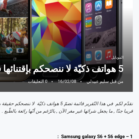
الموبايل
5 هواتف ذكيّة لا ننصحكم بإقتنائها في هذه الفترة
من قبل
سليم عبيدلي
16/02/08
0 التعليقات
نقدّم لكم في هذا التّقرير قائمة تضمّ 5 هو
قريبا جدّا , ما يجعل شرائها غير مغر الآن , بالرّغم من أنّها رائعة بالطّبع .
1 – Samsung galaxy S6 + S6 edge :