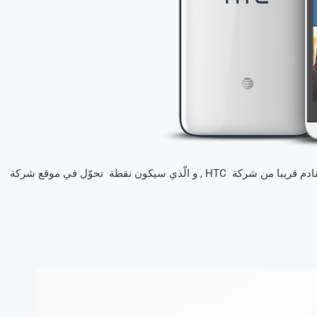
إذا كنتم تنوون إقتناء هاتف من HTC , فيجب أن تنتظروا هاتف M10 القادم قريبا من شركة HTC , و الّذي سيكون نقطة تحوّل في موقع شركة