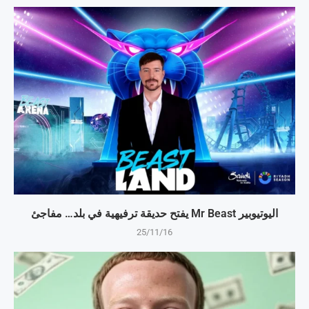
اليوتيوبير Mr Beast يفتح حديقة ترفيهية في بلد… مفاجئ
25/11/16