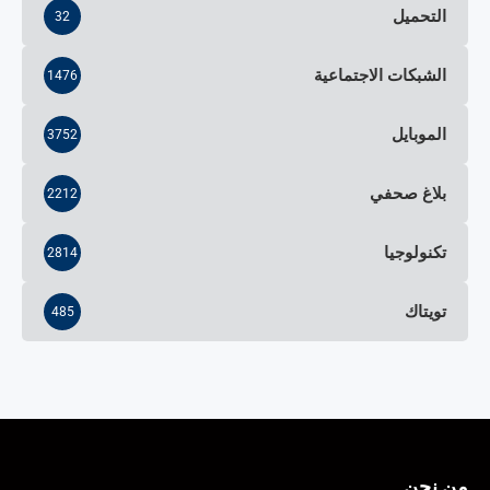
التحميل
32
الشبكات الاجتماعية
1476
الموبايل
3752
بلاغ صحفي
2212
تكنولوجيا
2814
تويتاك
485
من نحن