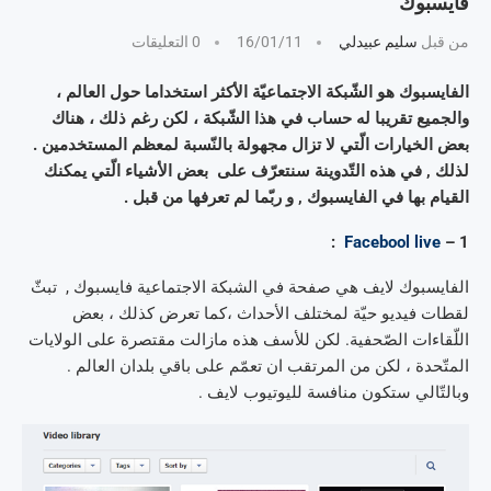
فايسبوك
من قبل
سليم عبيدلي
16/01/11
0 التعليقات
الفايسبوك هو الشّبكة الاجتماعيّة الأكثر استخداما حول العالم ،
والجميع تقريبا له حساب في هذا الشّبكة ، لكن رغم ذلك ، هناك
بعض الخيارات الّتي لا تزال مجهولة بالنّسبة لمعظم المستخدمين .
لذلك , في هذه التّدوينة سنتعرّف على بعض الأشياء الّتي يمكنك
القيام بها في الفايسبوك , و ربّما لم تعرفها من قبل .
:
Facebool live
1 –
الفايسبوك لايف هي صفحة في الشبكة الاجتماعية فايسبوك , تبثّ
لقطات فيديو حيّة لمختلف الأحداث ،كما تعرض كذلك ، بعض
اللّقاءات الصّحفية. لكن للأسف هذه مازالت مقتصرة على الولايات
المتّحدة ، لكن من المرتقب ان تعمّم على باقي بلدان العالم .
وبالتّالي ستكون منافسة لليوتيوب لايف .