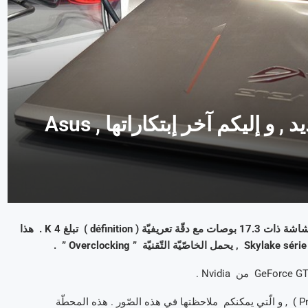
Asus لا تتوقّف عن الإبتكار و التّجديد , و إليكم آخر إبتكاراتها , Asus
هذا الحاسوب المحمول الّذي يشتغل وفق نظام Windows 10 مزوّد بشاشة ذات 17.3 بوصات مع دقّة تعريفيّة ( définition ) تبلغ 4 K . هذا
أخيرا , النّقطة الأهمّ في هذا الحاسوب , هي هذه الطّبقة ( Protubérance ) , و الّتي يمكنكم ملاحظتها في هذه الصّور . هذه المحطّة