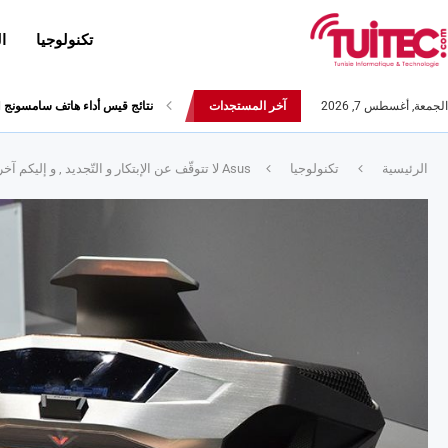
تكنولوجيا
ا
الجمعة, أغسطس 7, 2026
آخر المستجدات
أحدث إصدارات هواوي: هاتف “nova 8 SE” ينطلق رسميا مع أربع...
الرئيسية
تكنولوجيا
Asus لا تتوقّف عن الإبتكار و التّجديد , و إليكم آخر إبتكاراتها , Asus Gx 700 :