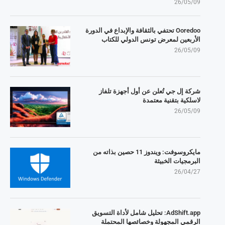
26/05/09
Ooredoo تحتفي بالثقافة والإبداع في الدورة
الأربعين لمعرض تونس الدولي للكتاب
26/05/09
شركة إل جي تُعلن عن أول أجهزة تلفاز
لاسلكية بتقنية معتمدة
26/05/09
مايكروسوفت: ويندوز 11 حصين بذاته من
البرمجيات الخبيثة
26/04/27
AdShift.app: تحليل شامل لأداة التسويق
الرقمي المجهولة وخصائصها المحتملة