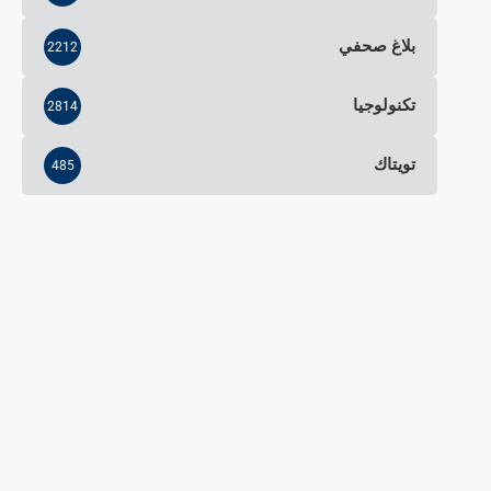
بلاغ صحفي
2212
تكنولوجيا
2814
تويتاك
485