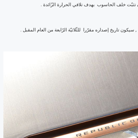
 أن تثبّت خلف الحاسوب بهدف تلافي الحرارة الزّائدة .
كون تاريخ إصداره مقرّرا للثّلاثيّة الرّابعة من العام المقبل .