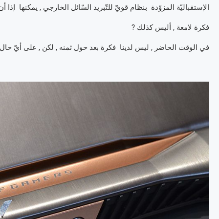
الإستقباليّة المزوّدة بنظام قويّ للتّبريد السّائل الخارجي , يمكنها إذا
فكرة لامعة , أليس كذلك ?
في الوقت الحاضر , ليس لدينا فكرة بعد حول ثمنه , لكن , على أيّ حال , سي