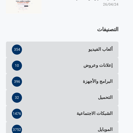
26/04/24
التصنيفات
ألعاب الفيديو
354
إعلانات وعروض
10
البرامج والأجهزة
396
التحميل
32
الشبكات الاجتماعية
1476
الموبايل
3752