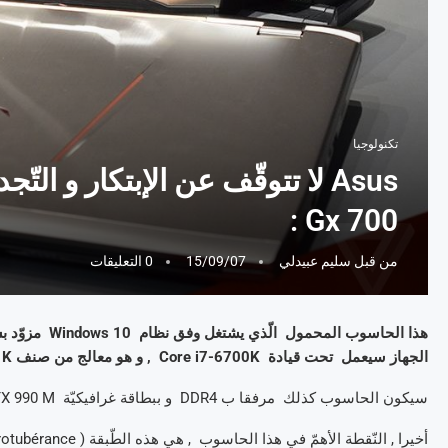
تكنولوجيا
Gx 700 :
من قبل
سليم عبيدلي
15/09/07
0 التعليقات
الجهاز سيعمل تحت قيادة Core i7-6700K , و هو معالج من صنف Skylake série K , يحمل الخاصّيّة التّقنيّة ” Overclocking ” .
سيكون الحاسوب كذلك مرفقا ب DDR4 و ببطاقة غرافيكيّة GeForce GTX 990 M من Nvidia .