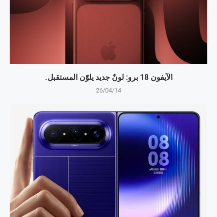
الآيفون 18 برو: لونٌ جديد يلوّن المستقبل.
26/04/14