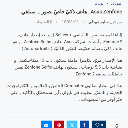
الموبايل
تويتاك
Asus Zenfone , هاتف ذكيّ خاصّ بصور … سيلفي
من قبل
سليم عبيدلي
15/06/01
0 التعليقات
إتّباعا لموضة صور السّيلفي ( Selfies ) , و بعد إصدار هاتف
Zenfone 2 , أنشأت شركة Asus هاتف Zenfone Selfie , و هو
هاتف ذكيّ مصمّم خصّيصا للصّور الذّاتيّة ( Autoportraits ) .
هذا الإصدار مزوّد بكاميرا أماميّة ستكون ذات 13 ميقا-بيكسل و
بشاشة ذات 5.5 بوصات . سيكون لهاتف Zenfone Selfie نفس
خاصّيّات سابقه Zenfone 2 .
هذا في إنتظار صالون Computex الخاصّ بالإعلامية و التّكنولوجيات
الحديثة و المقرّر تنظيمه في تايوان , أين سنتحصّل بالتّأكيد , على
حيّز أوفر من المعلومات .
0