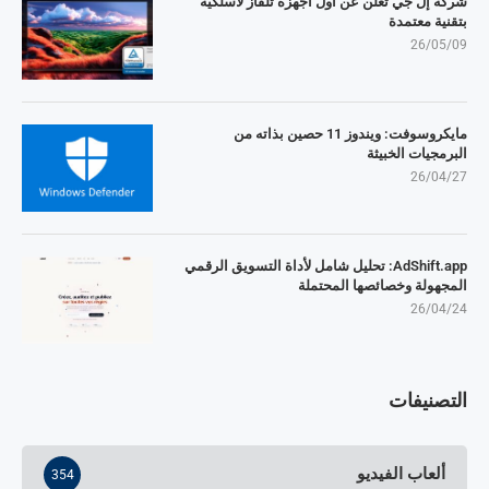
شركة إل جي تُعلن عن أول أجهزة تلفاز لاسلكية
بتقنية معتمدة
26/05/09
مايكروسوفت: ويندوز 11 حصين بذاته من
البرمجيات الخبيثة
26/04/27
AdShift.app: تحليل شامل لأداة التسويق الرقمي
المجهولة وخصائصها المحتملة
26/04/24
التصنيفات
ألعاب الفيديو
354