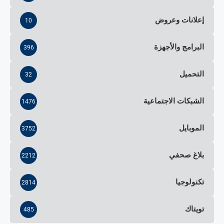
إعلانات وعروض
10
البرامج والأجهزة
396
التحميل
32
الشبكات الاجتماعية
1476
الموبايل
3752
بلاغ صحفي
2212
تكنولوجيا
2814
تويتاك
485