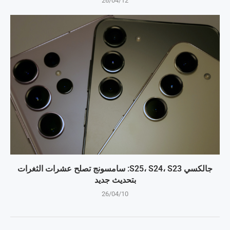
26/04/12
جالكسي S25، S24، S23: سامسونج تصلح عشرات الثغرات
بتحديث جديد
26/04/10