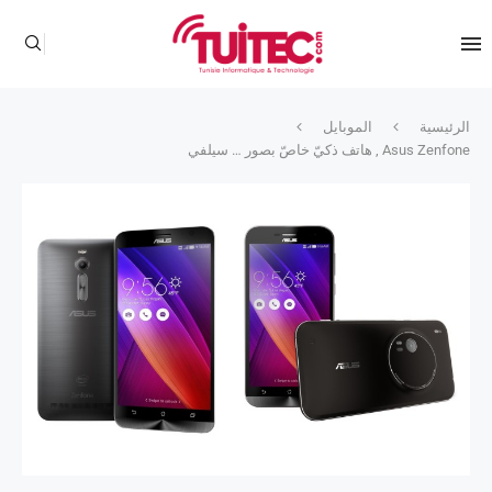
الرئيسية
الموبايل
Asus Zenfone , هاتف ذكيّ خاصّ بصور … سيلفي