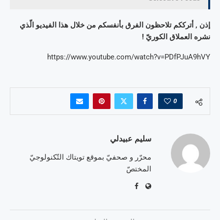
إذن , أترككم تلاحظون الفرق بأنفسكم من خلال هذا الفيديو الّذي
نشره العملاق الكوريّ !
https://www.youtube.com/watch?v=PDfPJuA9hVY
0
سليم عبيدلي
محرّر و صحفيّ بموقع تويتاك التّكنولوجيّ
المختصّ