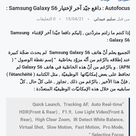
Autofocus : دافع جيّد آخر لإختيار Samsung Galaxy S6 :
من قبل
سليم عبيدلي
15/04/21
0 التعليقات
إذا كنتم ما زلتم متردّدين , إليكم دافعا جيّدا آخر لإقتناء Samsung
Galaxy S6 :
الجميع يعلم أنّ هاتف Samsung Galaxy S6 لم يحدث ضجّة كبيرة
عند إطلاقه بالرّغم من أنّه مزوّد بخاصّية ” إسم نقطة الوصول ” (
APN) . و بالرّغم من أنّ هذه الخاصّية في هاتف Galaxy S6 لم
تحافظ على بعض إمكانيّاتها الوظيفيّة , مثل الكتامة ( l’étanchéité )
, فإنّ هذا الأخير , بالرّغم من ذلك , تجاوز , على كلّ حال , كلّ
سابقيه من خلال هذه الإمكانيّات الوظيفيّة المتعدّدة :
“Quick Launch, Tracking AF, Auto Real-time
HDR(Front & Rear) , F1.9, Low Light Video(Front &
Rear), High Clear Zoom, IR Detect White Balance,
Virtual Shot, Slow Motion, Fast Motion, Pro Mode,
Selective Focus”