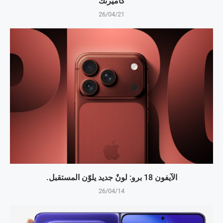
كاميرتك
26/04/21
الآيفون 18 برو: لونٌ جديد يلوّن المستقبل.
26/04/14