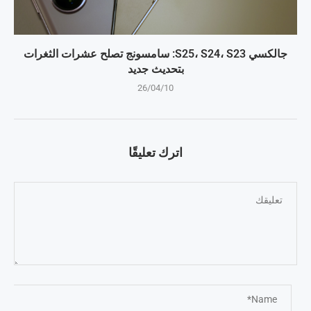
جالكسي S25، S24، S23: سامسونج تصلح عشرات الثغرات
بتحديث جديد
26/04/10
اترك تعليقًا