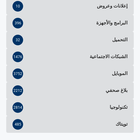
إعلانات وعروض
10
البرامج والأجهزة
396
التحميل
32
الشبكات الاجتماعية
1476
الموبايل
3752
بلاغ صحفي
2212
تكنولوجيا
2814
تويتاك
485