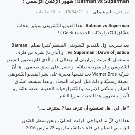
Batman vs Superman : ظهور الإعلان الرّسمي :
من قبل
سليم عبيدلي
15/04/21
0 التعليقات
Batman vs Superman
: هذا الفيديو التّشويقي سيثير إعجاب
عشّاق التّكنولوجيّات الحديثة ( Geek ) !
بعد تسريب أوّل للفيديو التّشويقي المنتظر كثيرا لفيلم :
Batman
vs Superman : Dawn of justice
, و الّذي تمّ نشره من طرف
مستعمل للإنترنت ( برازيلي أو برتغالي ) , و الّذي قام بتصوير الفيديو
التّشويقي و لو بطريقة بدائيّة , و حصل على سبق صحفي , ها أنّ
شركة Warner Bros تجد نفسها مجبرة على نشر الفيديو التّشويقي
بصفة رسميّة و ذلك قبل الموعد المحدّد , و هذا سيسعد عشّاق
الفيلم و متتبّعي الإنترنت و التّكنولوجيات الحديثة بصفة عامّة , و
الّذين ينتظرون هذا الحدث بفارغ الصّبر .
” قل لي , هل تستطيع أن تنزف دما ? ستنزف ……”
هذا إذن كلّ ما لدينا في الوقت الحاليّ , ونحن ننتظر الصّدور
الرّسمي للفيلم في قاعات السّينما , يوم 23 مارس 2016 .