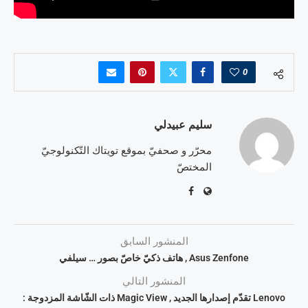
0
سليم عبيدلي
محرّر و صحفيّ بموقع تويتاك التّكنولوجيّ
المختصّ
المنشور السابق
Asus Zenfone , هاتف ذكيّ خاصّ بصور … سيلفي
المنشور التالي
Lenovo تقدّم إصدارها الجديد , Magic View ذات الشّاشة المزدوجة :