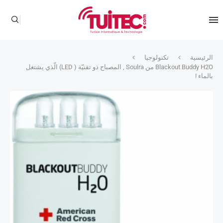
الرئيسية
تكنولوجيا
Blackout Buddy H2O من Soulra , المصباح ذو تقنيّة ( LED) الّذي يشتغل
بالماء !