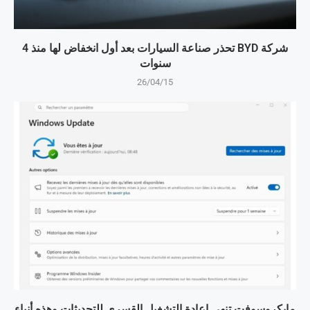
شركة BYD تحذر صناعة السيارات بعد أول انخفاض لها منذ 4
سنوات
26/04/15
مايكروسوفت تنهي إعادة التشغيل القسري للتحديثات وهذه أنباء