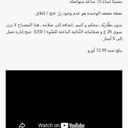
مضيئا لمدّة 72 ساعة متواصلة .
نقطة ضعفه الوحيدة هو عدم وجود زرّ فتح / إغلاق .
بدون بطّاريّة , محكم و كتيم , إضافة إلى صلابته , هذا المصباح لا يزن
سوى 26 غ و صمّاماته الثّنائية الباعثة للضّوء ( LED) تتيح إنارة تصل
إلى 5 أمتار .
يبلغ ثمنه 12.99 أورو .