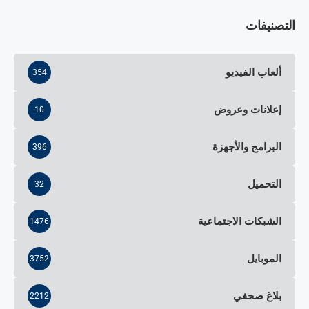
التصنيفات
ألعاب الفيديو
354
إعلانات وعروض
10
البرامج والأجهزة
396
التحميل
32
الشبكات الاجتماعية
1476
الموبايل
3752
بلاغ صحفي
2212