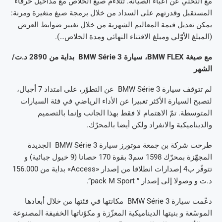
مع التخلي عن أعباء الصيانة. تتلاءم صيغ الخلاص مع مداخيل حرفاء
المستقبل وقدرتهم على السداد من خلال برمجة صيغ متغيرة ومرنة:
يمكن تعديل قيمة المعاليم الشهرية من خلال تغيير ضوابط العرض
(المبلغ الأوّلي ومبلغ الاقتناء النهائي ومدة الخلاص…).
مع صيغة
BMW FLEX
، سيارة
BMW Série 3
بداية من 2890 د.ت/
الشهر
لم تتوقف سيارة BMW Série 3 عن التطوّر، على امتداد 7 أجيال،
لتصبح السيارة الأكثر تعبيرا عن الأداء الرياضي في فئة السيارات
المتوسطة. تمّ الاهتمام لا فقط بهذا الجانب وإنما بالتصميم
والديناميكية والانفراد ولكن أيضا بالمحرّك.
طرحت شركة بن جمعة موتورز سيارة BMW Série 3 الجديدة
المجهّزة بمحرّك 1598 سم3 بقوة 170 حصانا (9 خيول جبائية) و
تتوفّر ب4 إصدارات انطلاقا من إصدار «Access» بداية من 156.000
د.ت و وصولا إلى إصدار ” pack M Sport”.
دعّمت سيارة BMW Série 3 مكانتها في فئتها من خلال أبعادها
الموسّعة و بنيتها الديناميكية المعزّزة و مكوّناتها الخفيفة المصنوعة