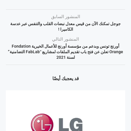
المنشور السابق
جوجل تمكنك الآن من قيس معدل نبضات القلب والتنفس عبر عدسة
الكاميرا !
المنشور التالي
أورنج تونس وبدعم من مؤسسة أورنج للأعمال الخيرية Fondation
Orange تعلن عن فتح باب تقديم الملفات لمشاريع “FabLab التضامنية”
لسنة 2021
قد يعجبك أيضًا