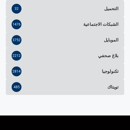
التحميل
32
الشبكات الاجتماعية
1476
الموبايل
3752
بلاغ صحفي
2212
تكنولوجيا
2814
تويتاك
485