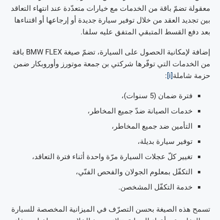
معقولة تضمّ باقة من الخدمات مع خيارات متعدّدة عند انتهاء التعاقد
بين تجديد العقد من خلال توفير سيارة جديدة أو إرجاعها أو اقتناءها
بعد دفع القسط المتبقي المتفق عليه سلفا.
إضافة لإمكانية الحصول على السيارة، تضمّ صيغة BMW FLEX باقة
من الخدمات التي توفّرها شركتي بن جمعة موتورز وأوروبكار ضمن
حزمة شاملة
[i]
:
فترة ضمان (5 سنوات)،
خدمات الصيانة ضدّ جميع المخاطر،
التأمين ضد جميع المخاطر،
توفير سيارة بديلة،
تغيير كلّ عجلات السيارة مرّة واحدة أثناء فترة التعاقد،
التكفّل بمعلوم الجولان والفحص الفنّي،
خدمة التكفّل المشخصن.
تسمح هذه الصيغة بحسن التصرّف في الميزانية المخصصة للسيارة