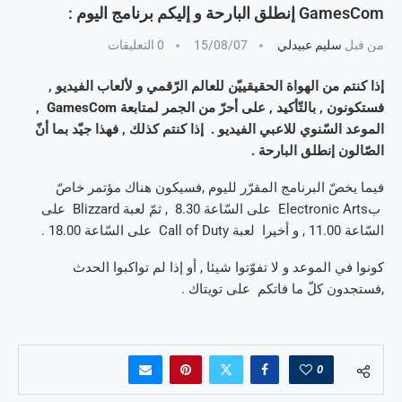
GamesCom إنطلق البارحة و إليكم برنامج اليوم :
من قبل
سليم عبيدلي
15/08/07
0 التعليقات
إذا كنتم من الهواة الحقيقييّن للعالم الرّقمي و لألعاب الفيديو ,
فستكونون , بالتّأكيد , على أحرّ من الجمر لمتابعة GamesCom ,
الموعد السّنوي للاعبي الفيديو . إذا كنتم كذلك , فهذا جيّد بما أنّ
الصّالون إنطلق البارحة .
فيما يخصّ البرنامج المقرّر لليوم ,فسيكون هناك مؤتمر خاصّ
بElectronic Arts على السّاعة 8.30 , ثمّ لعبة Blizzard على
السّاعة 11.00 , و أخيرا لعبة Call of Duty على السّاعة 18.00 .
كونوا في الموعد و لا تفوّتوا شيئا , أو إذا لم تواكبوا الحدث
,فستجدون كلّ ما فاتكم على تويتاك .
0