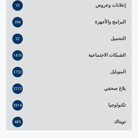
إعلانات وعروض
10
البرامج والأجهزة
396
التحميل
32
الشبكات الاجتماعية
1476
الموبايل
3752
بلاغ صحفي
2212
تكنولوجيا
2814
تويتاك
485