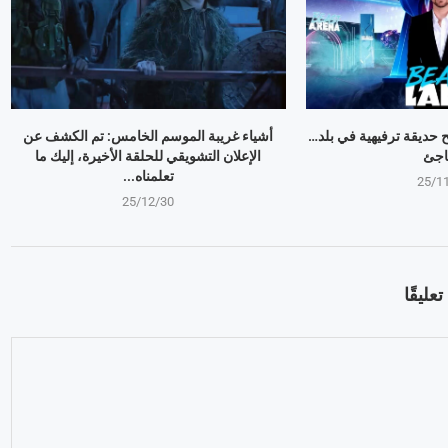
وبير Mr Beast يفتح حديقة ترفيهية في بلد…
أشياء غريبة الموسم الخامس: تم الكشف عن
اجئ
الإعلان التشويقي للحلقة الأخيرة، إليك ما
تعلمناه...
25/1
25/12/30
عليقًا