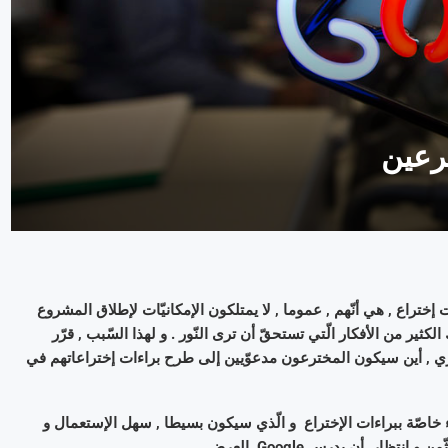
ختراع , هي أنّهم , عموما , لا يمتلكون الإمكانيّات لإطلاق المشروع
ير من الأفكار الّتي تستحقّ أن ترى النّور . و لهذا السّبب , قرّر
ة جديدة في الفترة المتراوحة بين 8 و 22 ماي الجاري , أين سيكون المخترعون مدعوّيين إلى طرح براءات إختراعاتهم في
ناء خاصّة ببراءات الإختراع و الّذي سيكون بسيطا , سهل الإستعمال و
ظار أن يدرس Google العرض .