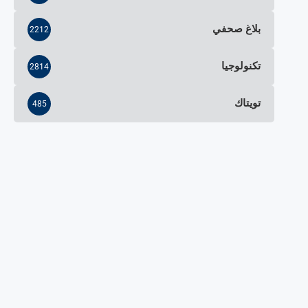
بلاغ صحفي
2212
تكنولوجيا
2814
تويتاك
485