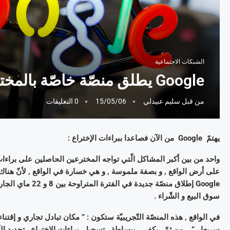
الشبكات الاجتماعية
Google يطلق منصّة خاصّة بالمخترعين
من قبل
سليم عبيدلي
15/05/06
0 التعليقات
يهتمّ Google من الآن فصاعدا ببراءات الإختراع :
واحد من بين أكبر المشاكل الّتي تواجه المخترعين الحاصلين على براءات إ
على أرض الواقع , و بصفة ملموسة , و هي خسارة في الواقع , لأنّ هناك الكث
Google إطلاق منصّ
سوق البيع و الشّراء .
في الواقع , هذه المنصّة التّجريبيّة ستكون : ” مكان تبادل تجاري و إقت
سريعا . ” , من ثمّ , يكفي , ببساطة , تسجيل براءات الإختراع , تحديد الثّمن و إنت