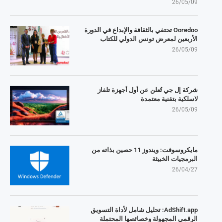
26/05/09
Ooredoo تحتفي بالثقافة والإبداع في الدورة
الأربعين لمعرض تونس الدولي للكتاب
26/05/09
شركة إل جي تُعلن عن أول أجهزة تلفاز
لاسلكية بتقنية معتمدة
26/05/09
مايكروسوفت: ويندوز 11 حصين بذاته من
البرمجيات الخبيثة
26/04/27
AdShift.app: تحليل شامل لأداة التسويق
الرقمي المجهولة وخصائصها المحتملة