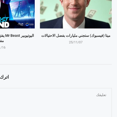
ميتا (فيسبوك) ستجني مليارات بفضل الاحتيالات
اليوتي
مف
25/11/07
1/16
اترك ت