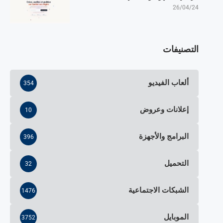
26/04/24
التصنيفات
ألعاب الفيديو
354
إعلانات وعروض
10
البرامج والأجهزة
396
التحميل
32
الشبكات الاجتماعية
1476
الموبايل
3752