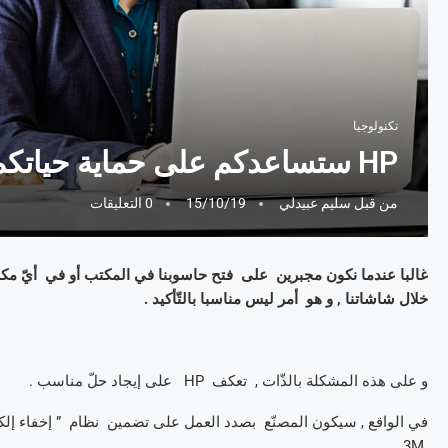
تكنولوجيا
HP ستساعدكم على حماية حياتكم الخاصّة :
من قبل
سليم عبيدلي
15/10/19
0 التعليقات
غالبا عندما نكون مجبرين على فتح حاسوبنا في المكتب أو في أيّ مكا
خلال شاشاتنا , و هو أمر ليس مناسبا بالتّأكيد .
و على هذه المشكلة بالذّات , تعكف HP على إيجاد حلّ مناسب .
في الواقع , سيكون المصنّع بصدد العمل على تضمين نظام ” إخفاء إلك
3M .