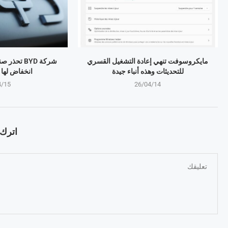
مايكروسوفت تنهي إعادة التشغيل القسري
شركة BYD تح
للتحديثات وهذه أنباء جيدة
انخفاض لها منذ 4 
4/15
26/04/14
اترك ت