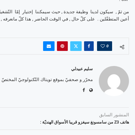
أعين المتطفّلين . على كلّ حال , في الوقت الحاضر , هذا كلّ مانعرفه , لكن
0
سليم عبيدلي
محرّر و صحفيّ بموقع تويتاك التّكنولوجيّ المختصّ
المنشور السابق
هاتف Z3 من سامسونغ سيغزو قريبا الأسواق الهنديّة :