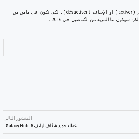
من ثمّ , سيكون لدينا وظيفة جديدة , حيث سيمكننا إختيار إمّا التّشغيل ( activer ) أو الإيقاف ( désactiver ) , لكي نكون في مأمن من
 سيكون لنا المزيد من التّفاصيل في 2016 .
المنشور التالي
غطاء جديد شفّاف لهاتف Galaxy Note 5 :