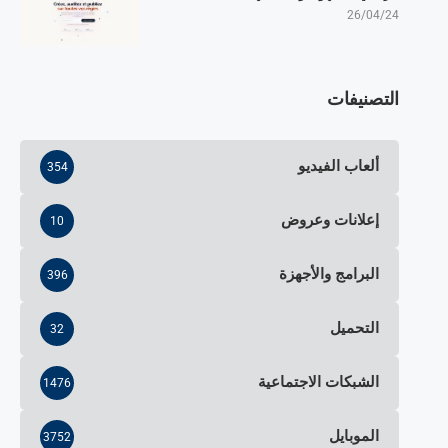
26/04/24
التصنيفات
ألعاب الفيديو
354
إعلانات وعروض
10
البرامج والأجهزة
396
التحميل
32
الشبكات الاجتماعية
1476
الموبايل
3752