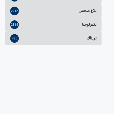
بلاغ صحفي
2212
تكنولوجيا
2814
تويتاك
485