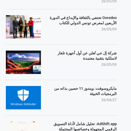
26/05/09
Ooredoo تحتفي بالثقافة والإبداع في الدورة
الأربعين لمعرض تونس الدولي للكتاب
26/05/09
شركة إل جي تُعلن عن أول أجهزة تلفاز
لاسلكية بتقنية معتمدة
26/05/09
مايكروسوفت: ويندوز 11 حصين بذاته من
البرمجيات الخبيثة
26/04/27
AdShift.app: تحليل شامل لأداة التسويق
الرقمي المجهولة وخصائصها المحتملة