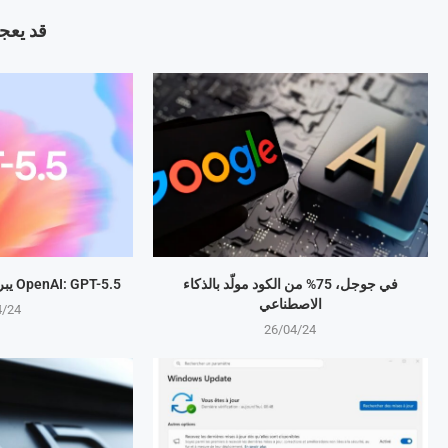
قد يعجب
في جوجل، 75% من الكود مولّد بالذكاء
OpenAI: GPT-5.5 يبرمج المهام بذكاء متطور
الاصطناعي
4/24
26/04/24