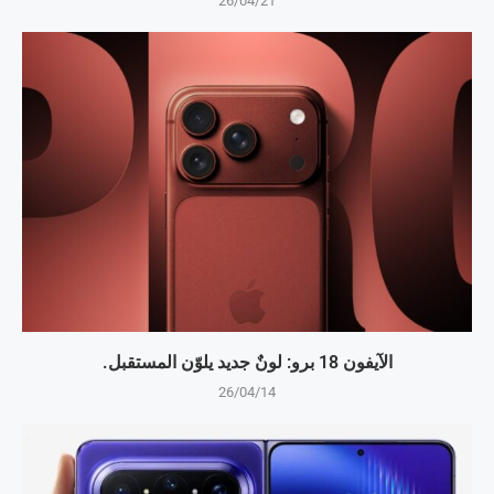
26/04/21
الآيفون 18 برو: لونٌ جديد يلوّن المستقبل.
26/04/14