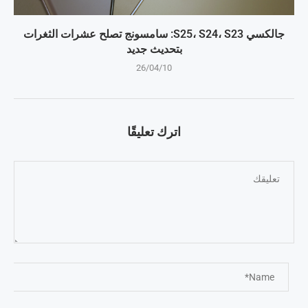
جالكسي S25، S24، S23: سامسونج تصلح عشرات الثغرات
بتحديث جديد
26/04/10
اترك تعليقًا