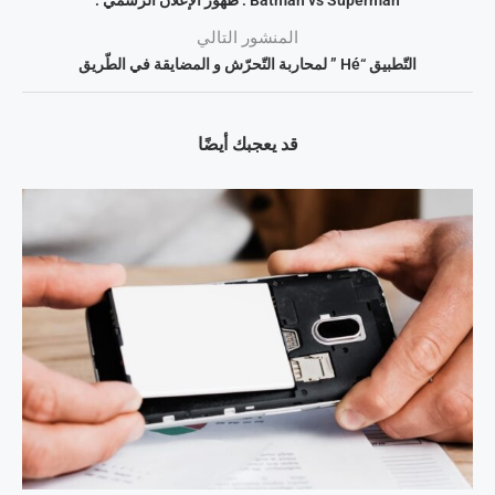
Batman vs Superman : ظهور الإعلان الرّسمي :
المنشور التالي
التّطبيق “Hé ” لمحاربة التّحرّش و المضايقة في الطّريق
قد يعجبك أيضًا