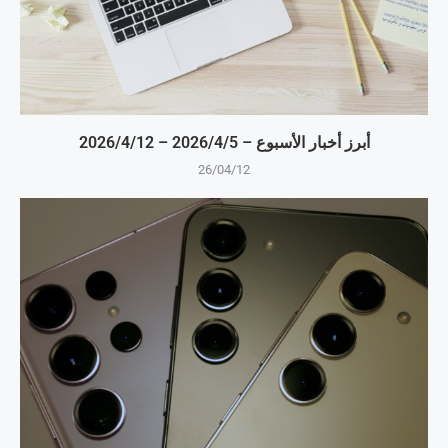
أبرز أخبار الأسبوع – 5‏/4‏/2026 – 12‏/4‏/2026
26/04/12