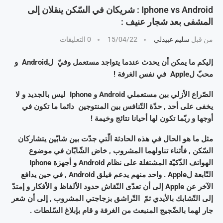
Iphone vs Android : شريكان في السّكن ينقلان إلى
المشفى بعد شجار عنيف :
من قبل
سليم عبيدلي
15/04/22
0 التعليقات
إليكم ما يمكن أن يحدث عندما يتواجد مستعمل وفيّ لAndroid و
محبّ لApple في نفس الغرفة !
الصّراع الأزلي بين مستعملي Android و Iphone ليس بالجديد و لا
يخفى على أحد , حدّة التّنافس بين المنتوجين دائما ما تكون في
أوجها و ربّما تكون لها أحيانا نتائج وخيمة !
مثل ما هو الحال في هذه الحادثة الّتي جدّت بين شابّين يتشاركان
السّكن , فأثناء تناولهما المشروب , خاض الشّابّان في موضوع
الهواتف الذّكيّة المشتغلة على نظام Android و أجهزة Iphone
التّابعة لApple . واحد منهم يدعم فيلق Android , في حين يدافع
الآخر عن Apple إلى أن تعدّى النّقاش حدود الألفاظ و الأفكار و إمتدّ
إلى التّشابك بالأيدي ثمّ التّراشق بزجاجتي المشروب , إلى أن شعر
جار لهما بالضّجيج المنبعث من الغرفة و قام بإبلاغ السّلطات .