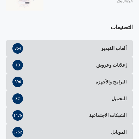
26/04/24
التصنيفات
ألعاب الفيديو
354
إعلانات وعروض
10
البرامج والأجهزة
396
التحميل
32
الشبكات الاجتماعية
1476
الموبايل
3752