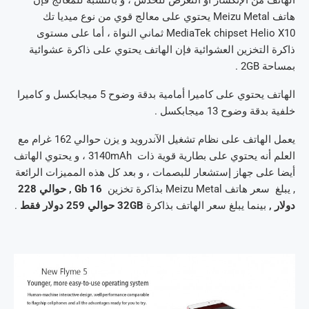
الهاتف من الإنكسار أو التعرض للخدش ، و بالنسبة للمعالج فإن
هاتف Meizu Metal يحتوي على معالج قوي من نوع ميديا تك
MediaTek chipset Helio X10 ثماني النواة ، أما على مستوى
ذاكرة التخزين العشوائية فإن الهاتف يحتوي على ذاكرة عشوائية
بمساحة 2GB .
الهاتف يحتوي على كاميرا أمامية بدقة وضوح 5 ميجابكسل و كاميرا
خلفية بدقة وضوح 13 ميجابكسل .
يعمل الهاتف على نظام تشغيل الآندرويد و يزن حوالي 162 غرام مع
العلم أنه يحتوي على بطارية قوية ذات 3140mAh ، و يحتوي الهاتف
أيضا على جهاز إستشعار للبصمات ، و بعد كل هذه المميزات الرائعة
, يبلغ سعر هاتف Meizu Metal بذاكرة تخزين
16 Gb , حوالي 228
دولار
,
بينما يبلغ سعر الهاتف بذاكرة
32GB حوالي 259 دولار فقط
.