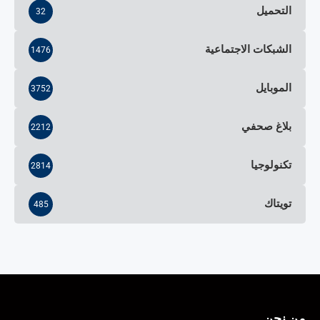
التحميل
32
الشبكات الاجتماعية
1476
الموبايل
3752
بلاغ صحفي
2212
تكنولوجيا
2814
تويتاك
485
من نحن