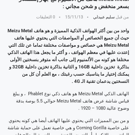
بسعر منخفض و شحن مجاني :
من قبل
سليم عبيدلي
15/11/13
0 التعليقات
واحد من بين أكثر الهواتف الذكية المميزة و هو هاتف Meizu Metal
حيث أن جميع الخصائص أو المواصفات التي يحتوي عليها هاتف
Meizu Metal هي خصائص و مواصفات مختلفة تماما عن تلك التي
إعتدت عليها في معظم الهواتف
، و أكثر ما يجعل هذا الهاتف الذكي
مختلفا هو كونه من الألمنيوم إلى جانب أنه متوفر بنسختين الأولى
بذاكرة تخزين داخلية 16GB و الثانية بذاكرة تخزين داخلية 32GB و
يمكنك إختيار ما يناسبك حسب رغبتك ، مع العلم أن كل من
النسختين يدعمان تقنية الـ 4G .
الهاتف الذكي Meizu Metal هو هاتف ذكي نوع Phablet ، و يبلغ
قياس شاشة عرض هاتف Meizu Metal حوالي 5.5 بوصة بدقة
وضوح عالية 1080 – 1920 .
و من بين المميزات التي يحتوي عليها الهاتف أيضا هي كونه يحتوي
على خاصية Corning Gorilla و هي خاصية تعمل على حماية شاشة