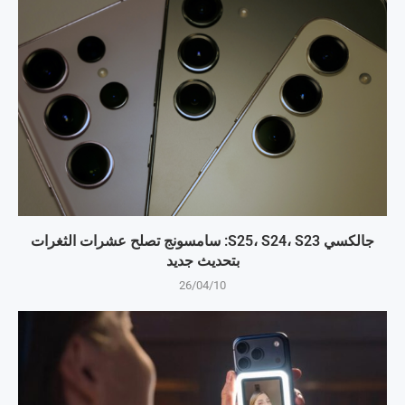
جالكسي S25، S24، S23: سامسونج تصلح عشرات الثغرات
بتحديث جديد
26/04/10