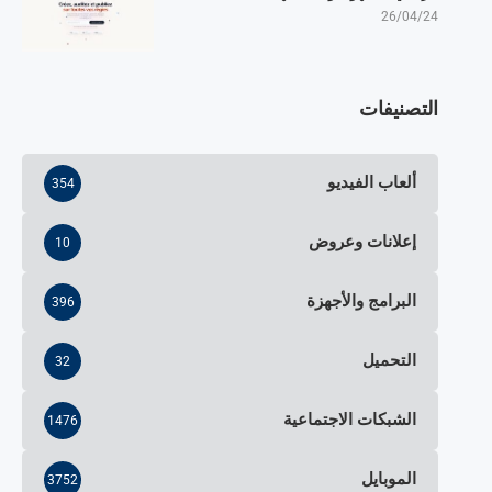
26/04/24
التصنيفات
ألعاب الفيديو
354
إعلانات وعروض
10
البرامج والأجهزة
396
التحميل
32
الشبكات الاجتماعية
1476
الموبايل
3752