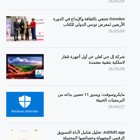
26/05/09
Ooredoo تحتفي بالثقافة والإبداع في الدورة
الأربعين لمعرض تونس الدولي للكتاب
26/05/09
شركة إل جي تُعلن عن أول أجهزة تلفاز
لاسلكية بتقنية معتمدة
26/05/09
مايكروسوفت: ويندوز 11 حصين بذاته من
البرمجيات الخبيثة
26/04/27
AdShift.app: تحليل شامل لأداة التسويق
الرقمي المجهولة وخصائصها المحتملة