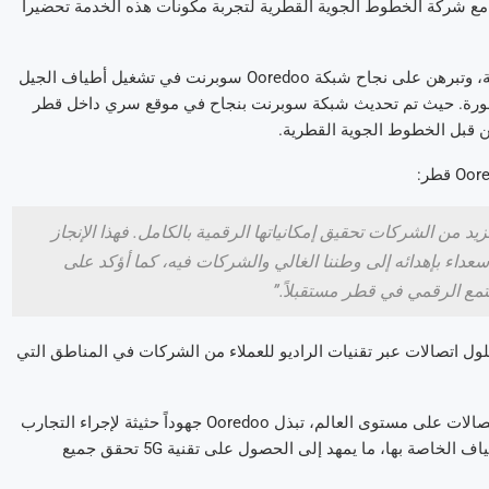
ع شركة الخطوط الجوية القطرية لتجربة مكونات هذه الخدمة تحضيراً
، وتبرهن على نجاح شبكة
Ooredoo
سوبرنت في تشغيل أطياف الجيل
رة. حيث تم تحديث شبكة سوبرنت بنجاح في موقع سري داخل قطر
 من قبل الخطوط الجوية القطرية.
Oor
قطر:
يد من الشركات تحقيق إمكانياتها الرقمية بالكامل. فهذا الإنجاز
ن سعداء بإهدائه إلى وطننا الغالي والشركات فيه، كما أؤكد على
جتمع الرقمي في قطر مستقبلاً.”
لول اتصالات عبر تقنيات الراديو للعملاء من الشركات في المناطق التي
صالات على مستوى العالم، تبذل
Ooredoo
جهوداً حثيثة لإجراء التجارب
اف الخاصة بها، ما يمهد إلى الحصول على تقنية
5G
تحقق جميع