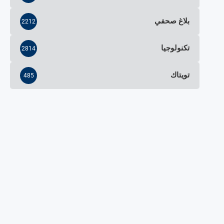
بلاغ صحفي
2212
تكنولوجيا
2814
تويتاك
485