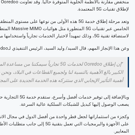
منخفض مقارنة بالأنظمة الخلوية المتوفرة حالياً. وقد تعاونت
Ooredoo
م
لإطلاق تقنيات
5G
المعتمدة.
وتعد مرحلة إطلاق خدمة
5G
هذه الأولى من نوعها على مستوى المنطقة
الخامس عبر تقنيات
5G
المتطورة مثل هوائيات
Massive MIMO
المتطو
لاستضافة تقنية
5G
، وذلك تمهيداً لاختبار الخدمات تجارياً واستخدامها
وعن هذا الإنجاز المهم، قال السيد/ وليد السيد، الرئيس التنفيذي لـ
edoo
“إن إطلاق
Ooredoo
لخدمات
5G
تجارياً سيمكننا من مساعدة المز
الكبير بالغ الأهمية بالنسبة لنا ولجميع القطاعات في البلاد، ونح
أهمية التأثير الإيجابي الذي ستتركه هذه الخدمة الجديدة على الم
وبالإضافة إلى توفير خدمات أفضل وأسرع، ستقدم خدمة
5G
التجارية ح
يصعب الوصول إليها كبديل للشبكات السلكية عالية السرعة.
وكجزء من استثماراتها لجعل قطر واحدة من أفضل الدول في مجال الات
على الأجهزة والبرمجيات التي تعمل بتقنية
5G
إلى جانب متطلبات الأطي
المعايير.