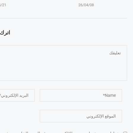
4/21
26/04/08
اترك ت