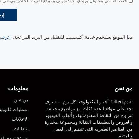
حفظ اسمي وعنوان بريدي الإلكتروني وموقع الويب الخاص بي في هذا
هذا الموقع يستخدم خدمة أكيسميت للتقليل من البريد المزعجة.
اعرف ال
من نحن
معلومات
من نحن
تقدم Tuitec أخبار التكنولوجيا كل يوم …. سوف
تجد على موقعنا عدة فئات مع مواضيع مختلفة
معطيات قانونية
تتراوح من الثقافة المعلوماتية، وألعاب الفيديو،
الإعلانات
والعروض والتطبيقات النقالة ومجموعة مختارة
إنتدابات
من العناصر العصرية التي تنضم إلى العمل
والمتعة.
سرعة تدفق الان