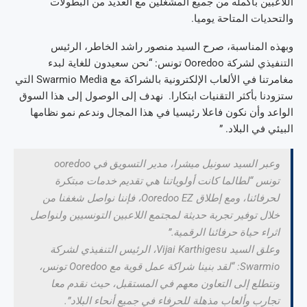
اللاعبين بأكمله من جميع المشغلين مع العديد من البطولات
والتحديات المتاحة يوميا.
وبهذه المناسبة، صرح السيد منصور راشد الخاطر، الرئيس
التنفيذي لشركة Ooredoo تونس: “نحن سعيدون للغاية لبدء
مغامرتنا في الألعاب الإلكترونية بالشراكة مع Swarmio Media التي
ستزودنا بأكثر التقنيات ابتكارا. نهدف إلى الوصول إلى هذا السوق
الواعد وأن نكون فاعلا رئيسيا في هذا المجال وندعم نمو نظامها
البيئي في البلاد. ”
وعبر السيد سونيل ميشرا، مدير التسويق في ooredoo
تونس “لطالما كانت أولوياتنا هي تقديم خدمات مبتكرة
لحرفائنا، ومع إطلاق Ooredoo EZ، فإننا نواصل شغفنا من
خلال توفير تجربة حديثة لمجتمع اللاعبين التونسيين ولنواصل
اثراء حياة حرفائنا الرقمية.”
وعلق السيد Vijai Karthigesu، الرئيس التنفيذي لشركة
Swarmio: “لقد بنينا شراكة عمل قوية مع Ooredoo تونس،
ونتطلع إلى التعاون معهم في المستقبل، حيث نقدم معا
تجارب وألعاب مذهلة للحرفاء في جميع أنحاء البلاد”.