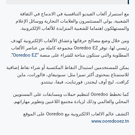
مع استمرار ألعاب الفيديو التنافسية في الاندماج في الثقافة
الشعبية، يولي المستثمرون والعلامات التجارية ووسائل الإعلام
والمستهلكون اهتماما للشعبية المتزايدة للألعاب الإلكترونية.
ومن خلال وضع مصالح حرفائها وعشاق الألعاب الإلكترونية كهدف
رئيسي لها، توفر Ooredoo EZ مجموعة كاملة من عناصر الألعاب
المطلوبة والتي ستكون متاحة للشراء على منصة “
Ooredoo EZ
“.
يمكن للمستخدمين استبدال النقاط المكتسبة أو شراء نقاط إضافية
للاستمتاع بمحتوى أكثر تميزا مثل: سبوتيفاي، فالورانت، ماين
كرافت، ليج أوف ليجندز، فورتنايت، فيفا، نينتندو.
كما تخطط Ooredoo لتنظيم حملات ومسابقات على المستويين
المحلي والعالمي وذلك لزيادة مجتمع اللاعبين وتطوير مهاراتهم.
اكتشف عالم الالعاب الالكترونية مع Ooredoo على الموقع
www.ooredooez.tn