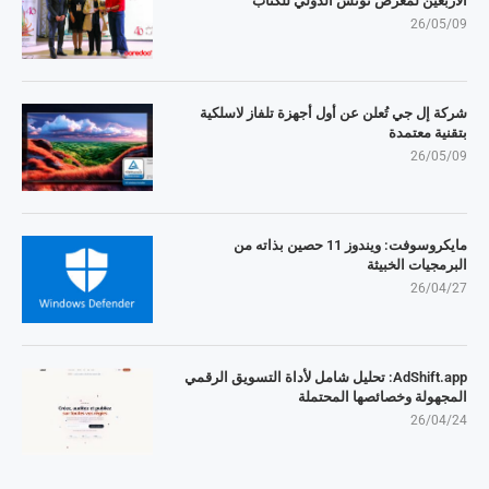
الأربعين لمعرض تونس الدولي للكتاب
26/05/09
شركة إل جي تُعلن عن أول أجهزة تلفاز لاسلكية
بتقنية معتمدة
26/05/09
مايكروسوفت: ويندوز 11 حصين بذاته من
البرمجيات الخبيثة
26/04/27
AdShift.app: تحليل شامل لأداة التسويق الرقمي
المجهولة وخصائصها المحتملة
26/04/24