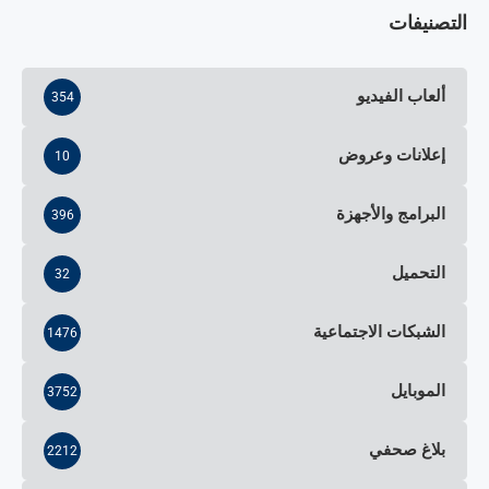
التصنيفات
ألعاب الفيديو
354
إعلانات وعروض
10
البرامج والأجهزة
396
التحميل
32
الشبكات الاجتماعية
1476
الموبايل
3752
بلاغ صحفي
2212