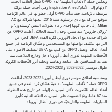
وتعكس حملة “الألعاب الملهمة” لدى OPPO شعار العلامة الجديد
“الإلهام إلى الأمام”Inspiration Ahead وهي أحدث حملة دوليّة
مرتبطة بالرّياضة. فقد بدأت OPPO أولى خطواتها في عالم الرّياضة
بتوقيع شراكة مع نادي برشلونة سنة 2015، تبعتها شراكة مع AC
Milan، إلى جانب كونها إحدى رعاة بطولات التنس “ويمبلدون” و
“رولان جاروس” منذ سنين. وخلال السنة الحاليّة، أعلنت OPPO عن
شراكة جديدة مع الاتحاد الأوروبي لكرة القدم UEFA كجزء من
التزامها بتكثيف تواصلها مع المستخدمين وعشّاق الرياضة في جميع
أنحاء العالم. وتعمل OPPO عن كثب مع UEFA لتسليط الأضواء على
اللّحظات الملهمة لدوري أبطال أوروبا داخل وخارج الملاعب، مما
يساعد المشجّعين على متابعة وتقاسم وتخليد أبرز اللّحظات الكرويّة
طوال موسمي 2022-2023 و 2023-2024.
وبمناسبة انطلاق موسم دوري أبطال أوروبا 2022-2023، أطلقت
OPPO حملة “الألعاب الملهمة”، داعيةً عشّاق كرة القدم في جميع
أنحاء العالم للتّصويت لأكثر المباريات إلهاما في تاريخ هذه البطولة
منذ 67 عاما. وتمّ التصويت على المباريات الثلاثة التالية كأبرز
المباريات الملهمة والتاريخيّة في دوري أبطال أوروبا :