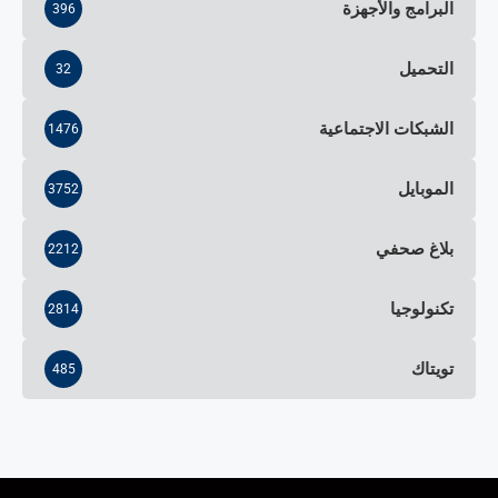
البرامج والأجهزة
396
التحميل
32
الشبكات الاجتماعية
1476
الموبايل
3752
بلاغ صحفي
2212
تكنولوجيا
2814
تويتاك
485