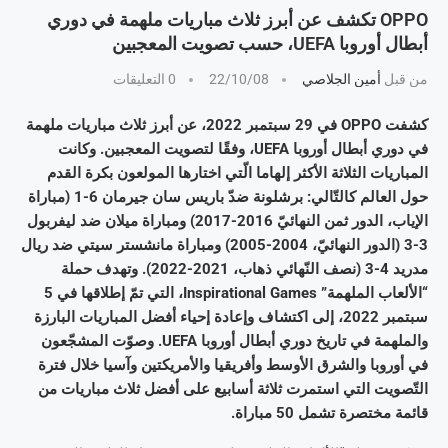
OPPO تكشف عن أبرز ثلاث مباريات ملهمة في دوري
أبطال أوروبا UEFA، حسب تصويت المعجبين
من قبل
أمين الجلاصي
22/10/08
0 التعليقات
كشفت OPPO في 29 سبتمبر 2022، عن أبرز ثلاث مباريات ملهمة
في دوري أبطال أوروبا UEFA، وفقًا لتصويت المعجبين. وكانت
المباريات الثلاثة الأكثر إلهاما الّتي اختارها المولعون بكرة القدم
حول العالم كالتّالي: برشلونة ضدّ باريس سان جيرمان 6-1 (مباراة
الإياب، الدور ثمن النهائيّ 2016-2017) ومباراة ميلان ضد ليفربول
3-3 (الدور النهائيّ، 2004-2005) ومباراة مانشستر سيتي ضد ريال
مدريد 4-3 (نصف النّهائي ذهاب، 2021-2022). وتهدف حملة
“الألعاب الملهمة” Inspirational Games، التي تمّ إطلاقها في 5
سبتمبر 2022، إلى اكتشاف وإعادة إحياء أفضل المباريات البارزة
والملهمة في تاريخ دوري أبطال أوروبا UEFA. وصوّت المشجّعون
في أوروبا والشرق الأوسط وأفريقيا والأمريكتين وآسيا خلال فترة
التّصويت التي استمرت ثلاثة أسابيع على أفضل ثلاث مباريات من
قائمة مختصرة تشمل 50 مباراة.