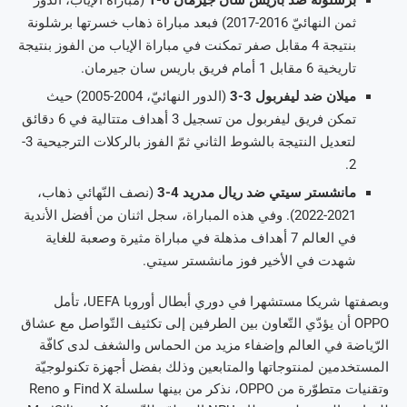
برشلونة ضدّ باريس سان جيرمان 6-1
(مباراة الإياب، الدور
ثمن النهائيّ 2016-2017) فبعد مباراة ذهاب خسرتها برشلونة
بنتيجة 4 مقابل صفر تمكنت في مباراة الإياب من الفوز بنتيجة
تاريخية 6 مقابل 1 أمام فريق باريس سان جيرمان.
ميلان ضد ليفربول 3-3
(الدور النهائيّ، 2004-2005) حيث
تمكن فريق ليفربول من تسجيل 3 أهداف متتالية في 6 دقائق
لتعديل النتيجة بالشوط الثاني ثمّ الفوز بالركلات الترجيحية 3-
2.
مانشستر سيتي ضد ريال مدريد 4-3
(نصف النّهائي ذهاب،
2021-2022). وفي هذه المباراة، سجل اثنان من أفضل الأندية
في العالم 7 أهداف مذهلة في مباراة مثيرة وصعبة للغاية
شهدت في الأخير فوز مانشستر سيتي.
وبصفتها شريكا مستشهرا في دوري أبطال أوروبا UEFA، تأمل
OPPO أن يؤدّي التّعاون بين الطرفين إلى تكثيف التّواصل مع عشاق
الرّياضة في العالم وإضفاء مزيد من الحماس والشغف لدى كافّة
المستخدمين لمنتوجاتها والمتابعين وذلك بفضل أجهزة تكنولوجيّة
وتقنيات متطوّرة من OPPO، نذكر من بينها سلسلة Find X و Reno