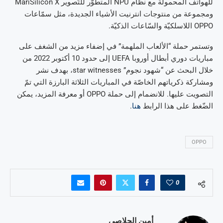
للهواتف المحمولة مع نظام NPU المتطوّر للتّصوير MariSilicon X
ومجموعة من منتوجات انترنيت الأشياء الجديدة، مثل سمّاعات
OPPO اللاسلكيّة والسّاعات الذكيّة.
وتستمر حملة “الألعاب الملهمة” في إضفاء مزيد من الشغف على
مباريات دوري أبطال أوروبا UEFA إلى حدود 10 أكتوبر 2022 من
خلال البحث عن “شهود نجوم” star witnesses، بهدف نشر
ومشاركة ذكرياتهم الخاصّة في المباريات الثلاثة البارزة التي تمّ
التصويت عليها. للانضمام إلى حملة OPPO أو معرفة المزيد، يمكن
الضّغط على هذا الرابط
هنا
.
OPPO
0
أمين الجلاصي