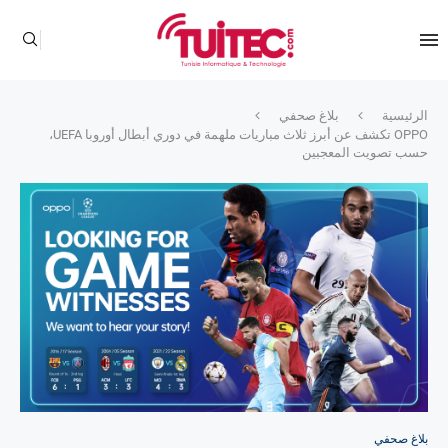
الرئيسية
بلاغ صحفي
OPPO تكشف عن أبرز ثلاث مباريات ملهمة في دوري أبطال أوروبا UEFA،
حسب تصويت المعجبين
بلاغ صحفي