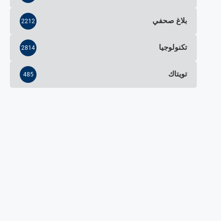
بلاغ صحفي
2212
تكنولوجيا
2814
تويتاك
485