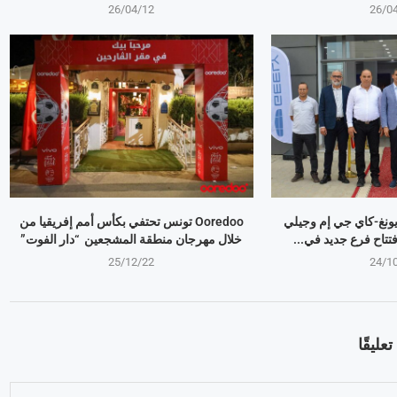
26/04/12
26/0
 يونغ-كاي جي إم وجيلي
Ooredoo تونس تحتفي بكأس أمم إفريقيا من
تتاح فرع جديد في...
خلال مهرجان منطقة المشجعين “دار الفوت”
25/12/22
24/1
عليقًا