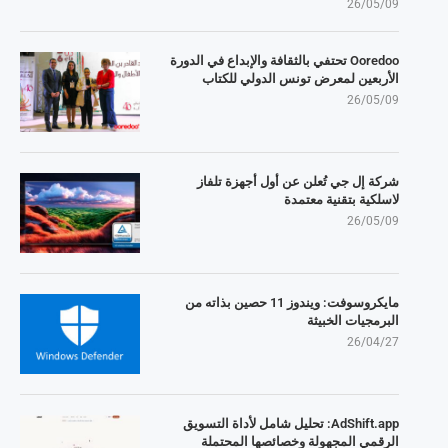
26/05/09
Ooredoo تحتفي بالثقافة والإبداع في الدورة
الأربعين لمعرض تونس الدولي للكتاب
26/05/09
شركة إل جي تُعلن عن أول أجهزة تلفاز
لاسلكية بتقنية معتمدة
26/05/09
مايكروسوفت: ويندوز 11 حصين بذاته من
البرمجيات الخبيثة
26/04/27
AdShift.app: تحليل شامل لأداة التسويق
الرقمي المجهولة وخصائصها المحتملة