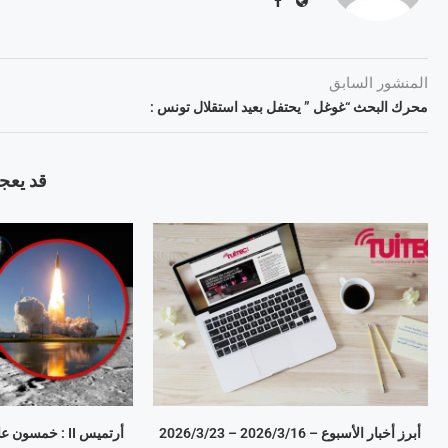
المنشور السابق
محرك البحث “غوغل ” يحتفل بعيد استقلال تونس :
قد يعجب
أبرز أخبار الأسبوع – 16‏/3‏/2026 – 23‏/3‏/2026
أرتميس II : خمسون عامًا ونعود للقمر مع ناسا.