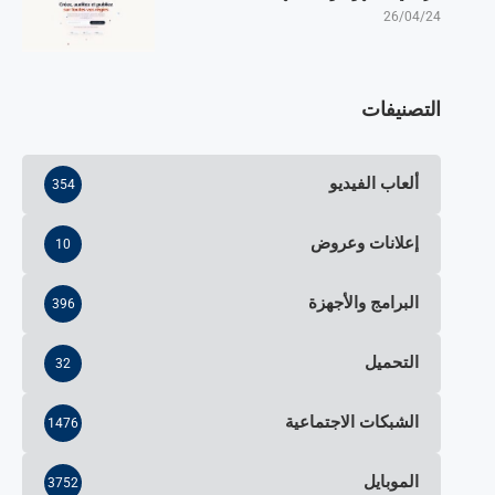
26/04/24
التصنيفات
ألعاب الفيديو
354
إعلانات وعروض
10
البرامج والأجهزة
396
التحميل
32
الشبكات الاجتماعية
1476
الموبايل
3752