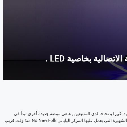
 كبيرا و نجاحا لدى المتتبعين , هاهي موضة جديدة أخرى تبدأ في
مل عليها المركز الياباني No New Folk منذ وقت قريب.