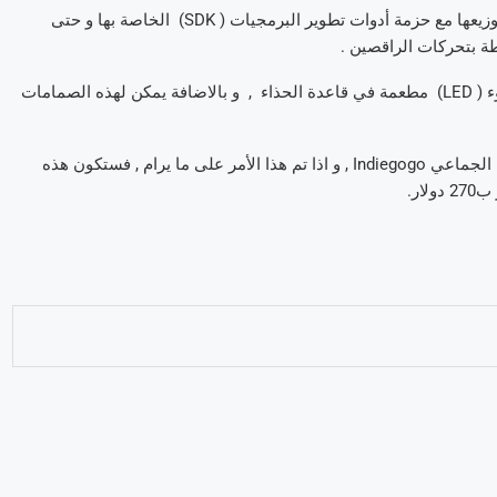
في الواقع , هاته الأحذية المضيئة , المصممة خصيصا للراقصين , سيتم توزيعها مع حزمة أدوات تطوير البرمجيات ( SDK) الخاصة بها و حتى
اذا , تمتلك Orphe shoes بالتوازي , حوالي مائة صمام ثنائي باعث للضوء ( LED) مطعمة في قاعدة الحذاء , و بالاضافة يمكن لهذه الصمامات
لكن بالتأكيد , هذه الأحذية مازالت تبحث عن التمويل على موقع التمويل الجماعي Indiegogo , و اذا تم هذا الأمر على ما يرام , فستكون هذه