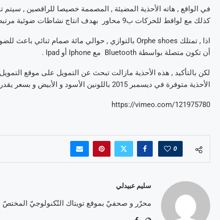
كذلك مع لواقط للحركات ب9 محاور بهدف انتاج نشاطات ضوئية مرتبطة بتحركات الراقصين .
أن تكون متصلة بواسطة Bluetooth مع Iphone أو Ipad .
الأحذية متوفرة في ديسمبر 2015 باللونين الأسود و الأبيض و بسعر يقدر ب270 دولار.
https://vimeo.com/121975780
0
سليم عبيدلي
محرّر و صحفيّ بموقع تويتاك التّكنولوجيّ المختصّ