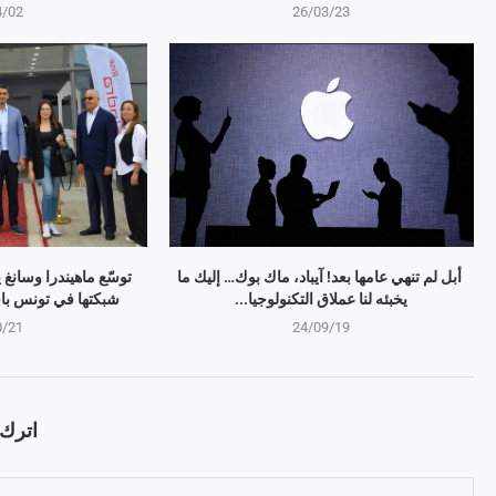
4/02
26/03/23
أبل لم تنهي عامها بعد! آيباد، ماك بوك… إليك ما
توسّع ماهيندرا وسانغ
يخبئه لنا عملاق التكنولوجيا...
شبكتها في تونس باف
0/21
24/09/19
اترك ت