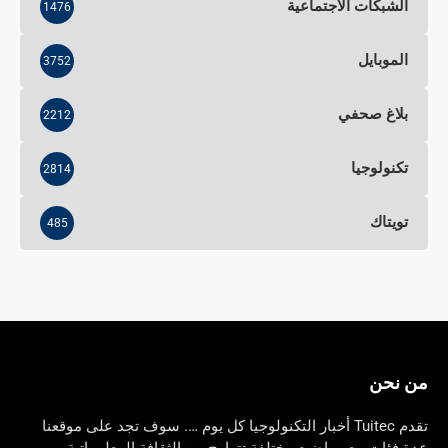
الشبكات الاجتماعية
1476
الموبايل
3752
بلاغ صحفي
2212
تكنولوجيا
2814
تويتاك
485
من نحن
تقدم Tuitec أخبار التكنولوجيا كل يوم …. سوف تجد على موقعنا
عدة فئات مع مواضيع مختلفة تتراوح من الثقافة المعلوماتية،