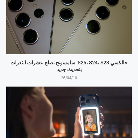
جالكسي S25، S24، S23: سامسونج تصلح عشرات الثغرات
بتحديث جديد
26/04/10