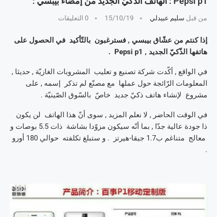
Pepsi p1 : الهاتف الذّكيّ الجديد من إمضاء بيبسي :
من قبل
سليم عبيدلي
15/10/19
0 التعليقات
إذا كنتم من عشّاق بيبسي , فسترغبون بالتّأكيد في الحصول على
هاتفها الذّكيّ الجديد , Pepsi p1 .
في الواقع , أكّدت شركة تصنيع و تعليب المشروبات الغازيّة , حديثا ,
المعلومات الرّائجة حول عملها مع مصنّع لم تذكر إسمه , على
مشروع لإنشاء هاتف ذكيّ جديد خاصّ بالسّوق الصّينيّة .
في الوقت الحاضر , لا نعلم المزيد , سوى أنّ هذا الهاتف لن يكون
ذا جودة عالية جدّا , بما أنّه سيكون مزوّدا بشاشة ذات 5.5 بوصات و
معالج متناغم ب1.7 جيقا-هيرتز . و ستبلغ تكلفته حوالي 180 أورو
.