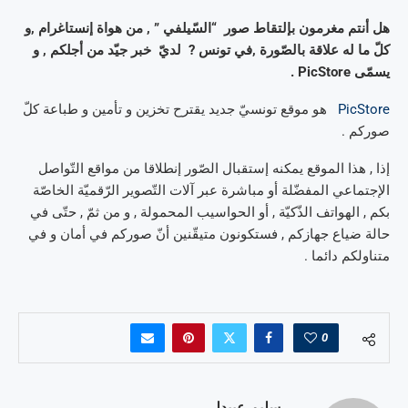
هل أنتم مغرمون بإلتقاط صور “السّيلفي ” , من هواة إنستاغرام ,و
كلّ ما له علاقة بالصّورة ,في تونس ? لديّ خبر جيّد من أجلكم , و
يسمّى PicStore .
PicStore
هو موقع تونسيّ جديد يقترح تخزين و تأمين و طباعة كلّ
صوركم .
إذا , هذا الموقع يمكنه إستقبال الصّور إنطلاقا من مواقع التّواصل
الإجتماعي المفضّلة أو مباشرة عبر آلات التّصوير الرّقميّة الخاصّة
بكم , الهواتف الذّكيّة , أو الحواسيب المحمولة , و من ثمّ , حتّى في
حالة ضياع جهازكم , فستكونون متيقّنين أنّ صوركم في أمان و في
متناولكم دائما .
0
سليم عبيدلي