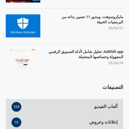
مايكروسوفت: ويندوز 11 حصين بذاته من
البرمجيات الخبيثة
26/04/27
AdShift.app: تحليل شامل لأداة التسويق الرقمي
المجهولة وخصائصها المحتملة
26/04/24
التصنيفات
ألعاب الفيديو
354
إعلانات وعروض
10