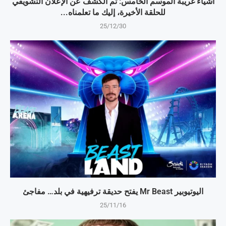
أشياء غريبة الموسم الخامس: تم الكشف عن الإعلان التشويقي
للحلقة الأخيرة، إليك ما تعلمناه...
25/12/30
اليوتيوبير Mr Beast يفتح حديقة ترفيهية في بلد… مفاجئ
25/11/16