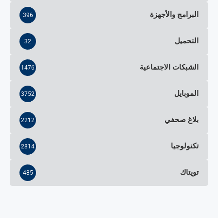
البرامج والأجهزة
396
التحميل
32
الشبكات الاجتماعية
1476
الموبايل
3752
بلاغ صحفي
2212
تكنولوجيا
2814
تويتاك
485