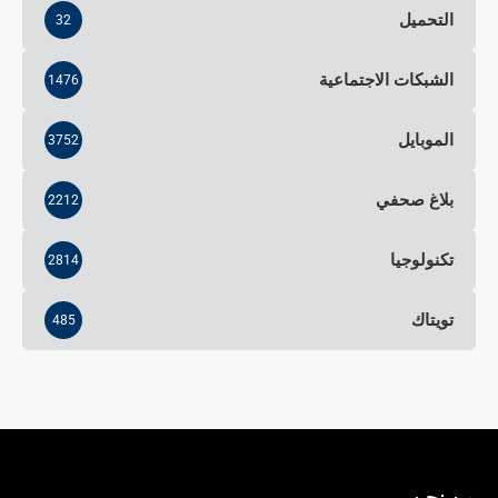
التحميل
32
الشبكات الاجتماعية
1476
الموبايل
3752
بلاغ صحفي
2212
تكنولوجيا
2814
تويتاك
485
من نحن