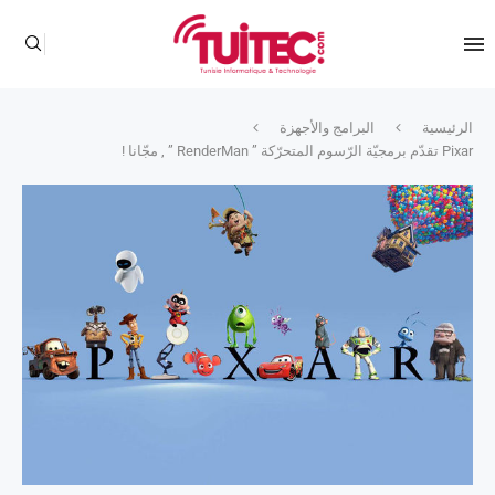
الرئيسية
البرامج والأجهزة
Pixar تقدّم برمجيّة الرّسوم المتحرّكة ” RenderMan ” , مجّانا !