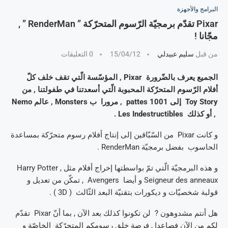
البرامج والأجهزة
Pixar تقدّم برمجيّة الرّسوم المتحرّكة ” RenderMan ” ,
مجّانا !
من قبل
سليم عبيدلي
15/04/12
0 التعليقات
الجميع يعرف بالضّرورة Pixar , المؤسّسة الّتي تقف خلف كلّ
أفلام الرّسوم المتحرّكة المحبوبة الّتي أسعدتنا في طفولتنا , من
Toy Story إلى 1001 pattes , مرورا ب Monsters , عالم Nemo
, أو كذلك Les Indestructibles .
و كانت Pixar من السّبّاقين إلى إنتاج أفلام رسوم متحرّكة بمساعدة
الحاسوب بفضل برمجيّة RenderMan .
و هذه البرمجيّة الّتي تمّ بواسطتها إخراج أفلام مثل Harry Potter ,
Seigneur des anneaux و أيضا Avengers , تمكّن من تعديل و
قولبة شخصيّات و ديكورات بتقنيّة البعد الثّالث ( 3D ) .
هل أنتم مشدوهون ? لن تكونوا كذلك بعد الآن , بما أنّ Pixar تقدّم
لكم من الآن فصاعدا , فرصة خلق رسومكم المتحرّكة الخاصّة و