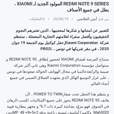
REDMI NOTE 9 SERIES المولود الجديد لـ XIAOMI ،
بطل في جميع الأصناف
من قبل
أمين الجلاصي
20/06/13
0 التعليقات
للتعبير عن امتنانها و شكرها لمعجبيها ، الذين تعتبرهم النجوم
الحقيقيون وأفضل سفراء لعلامتهم التجارية المفضلة ، ستنظم
شركة
ٍ Xiaomi Corporation
حفل كوكتيل يوم الجمعة 19 جوان
2020 ، في مقر شريكها في تونس ،
PRO2I.
ستتاح الفرصة لعشاق
XIAOMI
لحضور إطلاق
REDMI NOTE 9S.
و
ستواصل مؤسسة
Xiaomi Corporation
وهي ثاني أكبر شركة
صينية والرابعةعالميا في مجال الهواتف الجوالة صعودها في تونس
، على غرار التوسع الهائل الذي يشهده العملاق الصيني في جميع
أنحاء العالم
.
و ينتظم هذا الحفل تحت شعار
POWER TO TWIN
، لأن
هاتف
REDMI NOTE 9S
يحوز على جميع الإمكانيات لكسب الرهان
في السوق، فهو مزوّد بشاشة كبيرة ذات 6.7” و مجهز ببطارية قوية
5020
Mah
وكاميرا أمامية رئيسية رباعية بدقة 2+5+8+ 48
MP
دون