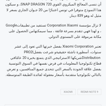
أن ننسى المعالج الميكروي القوي
SNAP DRAGON 720
، و سيكون
هذا النموذج متوفرا في تونس اعتبارًا من 20 جـوان الجاري بسعر لا
مثيل له وهو 839 دينار
.
لا تزال مؤسسة
Corporation Xiaomi
تستفيد من تطبيقات
Google
، و لهذا فهي تتقدم بسرعة فائقة ، مما سيمكنهامن الحصول على
مكانة مرموقة على المستوى الدولي
.
تعتبر
Xiaomi Corporation
بفضل خبرتها التي تعود إلى عشر
سنوات، أسطورة ناشئة حقيقيةو شرعت بفضل
PRO2I
Distribution
شريكها الاستراتيجي الذي يتمتع بخبرة 20 عامًافي
قطاع تكنولوجيا المعلومات في فرض نفسها في السوق التونسية
بفضل علاقة الجودة بالسعر التي تتحدى جميع المنافسين، و تعرض
بالتالي تكنولوجيا متقدمة بأسعار معقولة لفائدة الطبقة المتوسطة
.
XIAOMI
REDMI NOTE 9