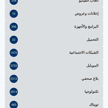
ألعاب الفيديو
354
إعلانات وعروض
10
البرامج والأجهزة
396
التحميل
32
الشبكات الاجتماعية
1476
الموبايل
3752
بلاغ صحفي
2212
تكنولوجيا
2814
تويتاك
485