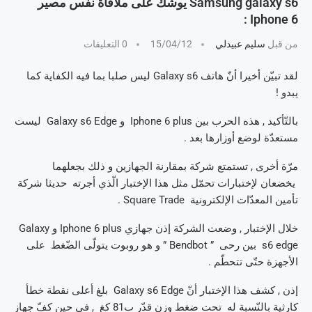
Samsung galaxy s6 يوشك على ملاقاة نفس مصير
Iphone 6 :
من قبل
سليم عبيدلي
15/04/12
0 التعليقات
لقد تبيّن أخيرا أنّ هاتف Galaxy s6 ليس صلبا بما فيه الكفاية كما
يبدو !
بالتّأكيد , هذه الحرب بين Iphone 6 plus و Galaxy s6 Edge ليست
مستعدّة لوضع أوزارها بعد .
مرّة أخرى , تستمتع شركة بمقارنة الجهازين و ذلك بجعلهما
يخضعان لإختبارات تحمّل مثل هذا الإختبار الّذي أجرته حديثا شركة
تأمين المعدّات الإلكترونية Square Trade .
خلال الإختبار , وضعت الشركة إذن جهازي Iphone 6 plus و Galaxy
s6 edge بين رحى ” Bendbot ” و هو روبوت يتولّى الضّغط على
الأجهزة حتّى تتحطّم .
إذن , كشف هذا الإختبار أنّ Galaxy s6 Edge بلغ أعلى نقطة خطأ
كارثية بالنّسبة له تحت ضغط وزن قدّر ب81 كغ , في حين كفّ جهاز