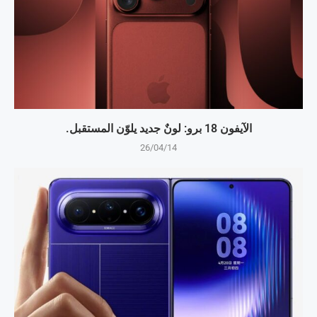
الآيفون 18 برو: لونٌ جديد يلوّن المستقبل.
26/04/14