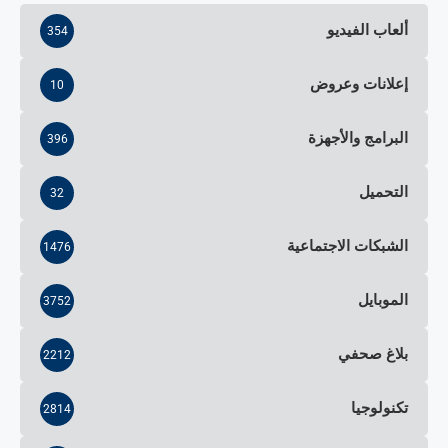
ألعاب الفيديو
354
إعلانات وعروض
10
البرامج والأجهزة
396
التحميل
32
الشبكات الاجتماعية
1476
الموبايل
3752
بلاغ صحفي
2212
تكنولوجيا
2814