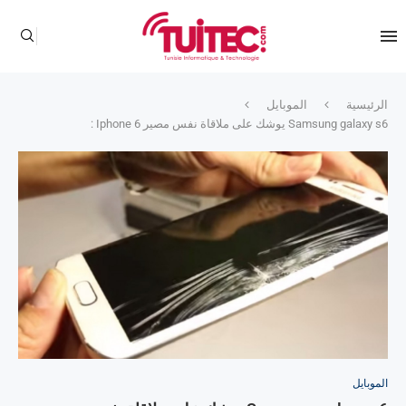
الرئيسية
الموبايل
Samsung galaxy s6 يوشك على ملاقاة نفس مصير Iphone 6 :
الموبايل