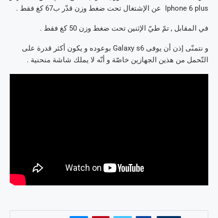
Iphone 6 plus عن الإشتغال تحت ضغط وزن قدّر ب67 كغ فقط .
في المقابل , تمّ طيّ الإثنين تحت ضغط وزن 50 كغ فقط .
و نتمنّى إذن أن يوفى Galaxy s6 بوعوده و يكون أكثر قدرة على
التّحمل من هذين الجهازين خاصّة و أنّه لا يملك شاشة منحنية .