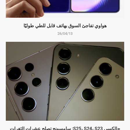
هواوي تفاجئ السوق بهاتف قابل للطي طوليًا
26/04/13
جالكسي S25، S24، S23: سامسونج تصلح عشرات الثغرات