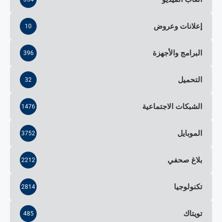
إعلانات وعروض
10
البرامج والأجهزة
396
التحميل
32
الشبكات الاجتماعية
1476
الموبايل
3752
بلاغ صحفي
2212
تكنولوجيا
2814
تويتاك
485