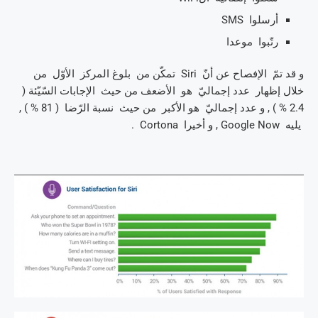
أرسلوا SMS
رتّبوا موعدا
و قد تمّ الإفصاح عن أنّ Siri تمكّن من بلوغ المركز الأوّل من
خلال إظهار عدد إجماليّ هو الأضعف من حيث الإجابات السّيّئة (
2.4 % ) , و عدد إجماليّ هو الأكبر من حيث نسبة الرّضا ( 81 % ) ,
يليه Google Now , و أخيرا Cortona .