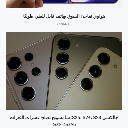
هواوي تفاجئ السوق بهاتف قابل للطي طوليًا
26/04/13
جالكسي S25، S24، S23: سامسونج تصلح عشرات الثغرات
بتحديث جديد