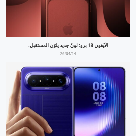
الآيفون 18 برو: لونٌ جديد يلوّن المستقبل.
26/04/14