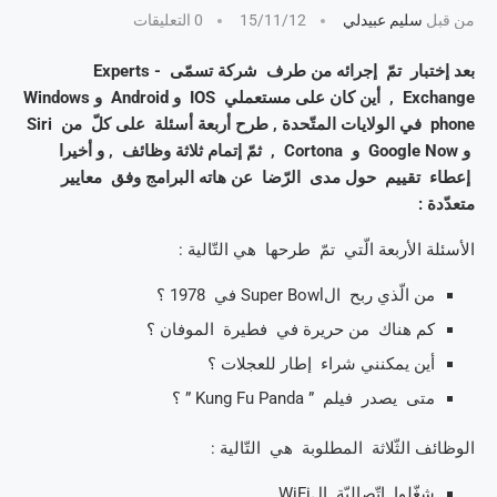
من قبل
سليم عبيدلي
15/11/12
0 التعليقات
بعد إختبار تمّ إجرائه من طرف شركة تسمّى Experts -
Exchange , أين كان على مستعملي IOS و Android و Windows
phone في الولايات المتّحدة , طرح أربعة أسئلة على كلّ من Siri
و Google Now و Cortona , ثمّ إتمام ثلاثة وظائف , و أخيرا
إعطاء تقييم حول مدى الرّضا عن هاته البرامج وفق معايير
متعدّدة :
الأسئلة الأربعة الّتي تمّ طرحها هي التّالية :
من الّذي ربح الSuper Bowl في 1978 ؟
كم هناك من حريرة في فطيرة الموفان ؟
أين يمكنني شراء إطار للعجلات ؟
متى يصدر فيلم ” Kung Fu Panda ” ؟
الوظائف الثّلاثة المطلوبة هي التّالية :
شغّلوا إتّصاليّة الWiFi