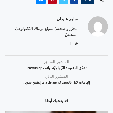
سليم عبيدلي
محرّر و صحفيّ بموقع تويتاك التّكنولوجيّ
المختصّ
المنشور السابق
تشقّق الصّفيحة الزّجاجيّة لهاتف Nexus 6p :
المنشور التالي
إتّهامات لآبل بالعنصريّة بعد طرد مراهقين سود :
قد يعجبك أيضًا