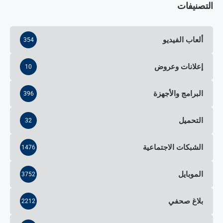
التصنيفات
ألعاب الفيديو
354
إعلانات وعروض
10
البرامج والأجهزة
396
التحميل
32
الشبكات الاجتماعية
1476
الموبايل
3752
بلاغ صحفي
2212