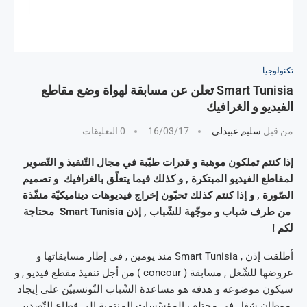
تكنولوجيا
Smart Tunisia تعلن عن مسابقة لهواة وضع مقاطع
الفيديو و الغرافيك
من قبل
سليم عبيدلي
16/03/17
0 التعليقات
إذا كنتم تملكون موهبة و قدرات طيّبة في مجال التّنفيذ و التّصوير
لمقاطع الفيديو المبتكرة , و كذلك فيما يتعلّق بالغرافيك و تصميم
الصّورة , و إذا كنتم كذلك تحبّون إخراج فيديوهات ديناميكيّة منفّذة
من طرف شباب و موجّهة للشّباب , إذن Smart Tunisia محتاجة
لكم !
أطلقت إذن , Smart Tunisia منذ يومين , في إطار مسابقاتها و
عروضها للشّغل , مسابقة ( concour ) من أجل تنفيذ مقطع فيديو , و
سيكون موضوعه و هدفه هو مساعدة الشّباب التّونسييّن على إيجاد
موطان شغل في مختلف المؤسّسات المنتمية إلى قطاع التّصدير