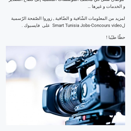
و الخدمات و غيرها …
لمزيد من المعلومات الشّافية و الضّافية , زوروا الصّفحة الرّسمية
لSmart Tunisia Jobs-Concours video على فايسبوك .
حظّا طيّبا !