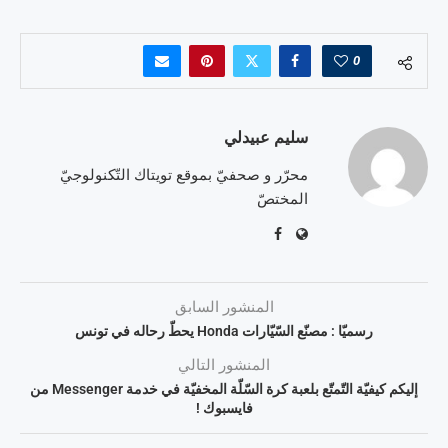
0
سليم عبيدلي
محرّر و صحفيّ بموقع تويتاك التّكنولوجيّ
المختصّ
المنشور السابق
رسميّا : مصنّع السّيّارات Honda يحطّ رحاله في تونس
المنشور التالي
إليكم كيفيّة التّمتّع بلعبة كرة السّلّة المخفيّة في خدمة Messenger من
فايسبوك !