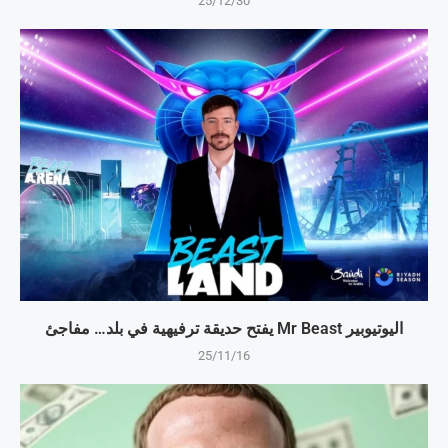
25/12/30
اليوتيوبير Mr Beast يفتح حديقة ترفيهية في بلد… مفاجئ
25/11/16