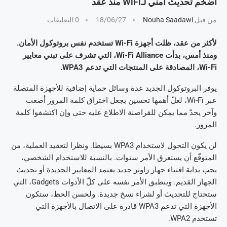
أضخم تحديث أمني لـWiFi منذ عقد
من قبل
Nouha Saadawi
18/06/27
0 التعليقات
لأكثر من عقد، ظلت أجهزة Wi-Fi تستخدم نفس بروتوكول الأمان.
ومنذ أمس، بدأت Wi-Fi Alliance، التي تشرف على تبني معايير
Wi-Fi، المصادقة على المنتجات التي تدعم WPA3.
يوفر البروتوكول الجديد عدة وسائل حماية إضافية للأجهزة المتصلة
عبر Wi-Fi، لعلّ أهمها تحسين يجعل اختراق كلمة المرور أصعب
وآخر يحدّ مما يمكن للقراصنة الاطلاع عليه حتى وإن اكتشفوا كلمة
المرور.
لن يكون التحول لاستخدام WPA3 بسيطا. ونظرا لتعقيد العملية، من
المتوقّع أن يستغرق الأمر سنوات. بالنسبة للاستخدام الشخصي،
يجب بداية اقتناء جهاز راوتر جديد يعتمد المعايير الجديدة أو تحديث
الجهاز القديم. وينطبق الأمر نفسه على كلّ الأدوات Gadgets، التي
ستحتاج للتحديث أو لشراء نسخ جديدة. ولحسن الحظ، ستكون
الأجهزة التي تدعم WPA3 قادرة على الاتصال بالأجهزة التي
تستخدم WPA2.