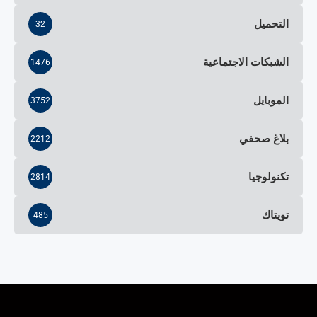
التحميل
32
الشبكات الاجتماعية
1476
الموبايل
3752
بلاغ صحفي
2212
تكنولوجيا
2814
تويتاك
485