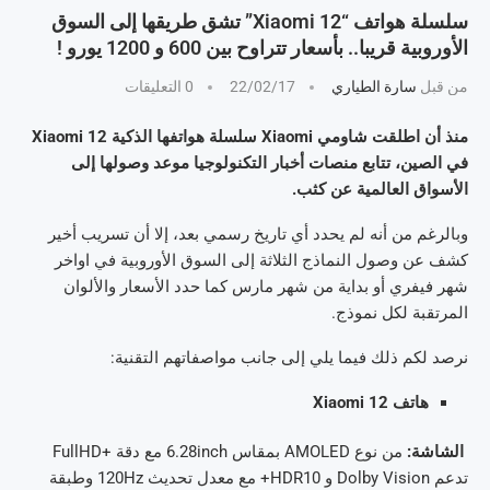
سلسلة هواتف “Xiaomi 12” تشق طريقها إلى السوق
الأوروبية قريبا.. بأسعار تتراوح بين 600 و 1200 يورو !
من قبل
سارة الطياري
22/02/17
0 التعليقات
منذ أن اطلقت شاومي Xiaomi سلسلة هواتفها الذكية Xiaomi 12
في الصين، تتابع منصات أخبار التكنولوجيا موعد وصولها إلى
الأسواق العالمية عن كثب.
وبالرغم من أنه لم يحدد أي تاريخ رسمي بعد، إلا أن تسريب أخير
كشف عن وصول النماذج الثلاثة إلى السوق الأوروبية في اواخر
شهر فيفري أو بداية من شهر مارس كما حدد الأسعار والألوان
المرتقبة لكل نموذج.
نرصد لكم ذلك فيما يلي إلى جانب مواصفاتهم التقنية:
هاتف Xiaomi 12
الشاشة:
من نوع AMOLED بمقاس 6.28inch مع دقة +FullHD
تدعم Dolby Vision و HDR10+ مع معدل تحديث 120Hz وطبقة