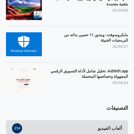
بتقنية معتمدة
26/05/09
مايكروسوفت: ويندوز 11 حصين بذاته من
البرمجيات الخبيثة
26/04/27
AdShift.app: تحليل شامل لأداة التسويق الرقمي
المجهولة وخصائصها المحتملة
26/04/24
التصنيفات
ألعاب الفيديو
354