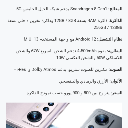
المعالج:
Snapdragon 8 Gen1 يدعم شبكة الجيل الخامس 5G
الذاكرة:
ذاكرة RAM بسعة 12GB / 8GB وذاكرة تخزين داخلي بسعة
256GB / 128GB
نظام التشغيل:
Android 12 مع واجهة المستخدم MIUI 13
البطارية:
بقوة 4،500mAh تدعم الشحن السريع 67W والشحن
اللاسلكي 50W والشحن العكسي 10W
الصوت:
مكبرين للصوت ستريو، يدعم Dolby Atmos و Hi-Res
الألوان:
الأزرق والرمادي والبنفسجي
السعر:
يتراوح بين 800 و 900 يورو حسب نموذج الذاكرة