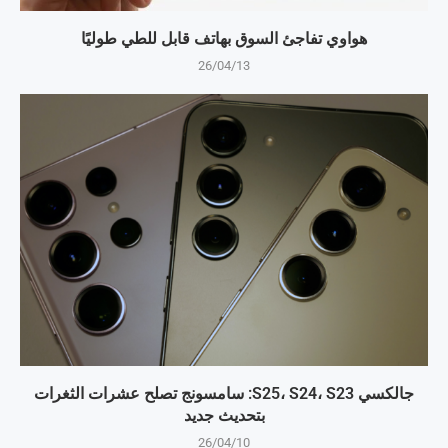
هواوي تفاجئ السوق بهاتف قابل للطي طوليًا
26/04/13
جالكسي S25، S24، S23: سامسونج تصلح عشرات الثغرات
بتحديث جديد
26/04/10