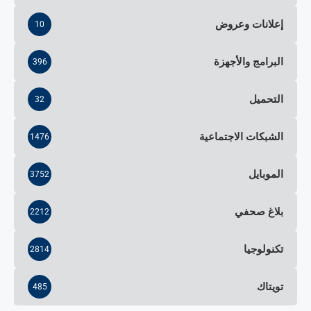
إعلانات وعروض
10
البرامج والأجهزة
396
التحميل
32
الشبكات الاجتماعية
1476
الموبايل
3752
بلاغ صحفي
2212
تكنولوجيا
2814
تويتاك
485