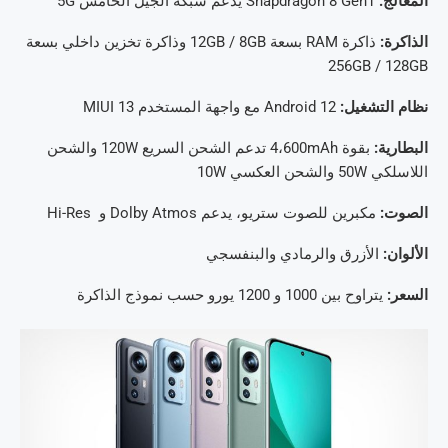
المعالج:
Snapdragon 8 Gen1 يدعم شبكة الجيل الخامس 5G
الذاكرة:
ذاكرة RAM بسعة 12GB / 8GB وذاكرة تخزين داخلي بسعة
256GB / 128GB
نظام التشغيل:
Android 12 مع واجهة المستخدم MIUI 13
البطارية:
بقوة 4،600mAh تدعم الشحن السريع 120W والشحن
اللاسلكي 50W والشحن العكسي 10W
الصوت:
مكبرين للصوت ستريو، يدعم Dolby Atmos و Hi-Res
الألوان:
الأزرق والرمادي والبنفسجي
السعر:
يتراوح بين 1000 و 1200 يورو حسب نموذج الذاكرة