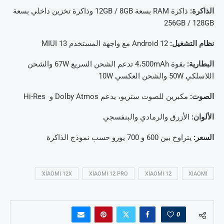
الذاكرة:
ذاكرة RAM بسعة 12GB / 8GB وذاكرة تخزين داخلي بسعة
256GB / 128GB
نظام التشغيل:
Android 12 مع واجهة المستخدم MIUI 13
البطارية:
بقوة 4،500mAh تدعم الشحن السريع 67W والشحن
اللاسلكي 50W والشحن العكسي 10W
الصوت:
مكبرين للصوت ستريو، يدعم Dolby Atmos و Hi-Res
الألوان:
الأزرق والرمادي والبنفسجي
السعر:
يتراوح بين 600 و 700 يورو حسب نموذج الذاكرة
XIAOMI 12X
XIAOMI 12 PRO
XIAOMI 12
XIAOMI
0