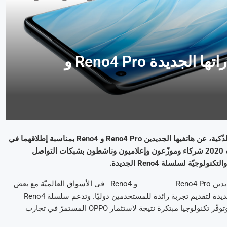
OPPO تكشف في تونس عن ابتكاراتها الجديدة Reno4 Pro و
كشفت OPPO ، إحدى أبرز العلامات التّجارية العالميّة الرّائدة للهواتف الذّكية، عن هاتفيها الجديدين Reno4 Pro و Reno4 بمناسبة إطلاقهما في
السّوق التّونسيّة. وحضر حفل الإطلاق، الذي التأم بالعاصمة يوم 27 أوت 2020 شركاء وموزّعون وإعلاميون وناشطون بشبكات التواصل
يّة لسلسلة Reno4 الجديدة.
فبعد إطلاق السّلسلة في الصّين منذ شهرين، قدّمت OPPOهاتفيها الجديدين Reno4 Pro و Reno4 فى الأسواق العالميّة مع بعض
التّعديلات المصمّمة خصّيصًا لاحتياجات المستهلكين المحليّين وميزات جديدة لتقديم تجربة رائدة للمستخدمين دوليّا. وتدعم سلسلة Reno4
الجديدة الجيل الرّابع لشبكة الانترنت G4 لتلائم سياق الأسواق المحليّة وتوفّر تكنولوجيا مبتكرة نتيجة لاستثمار OPPO المستمرّ في تجارب