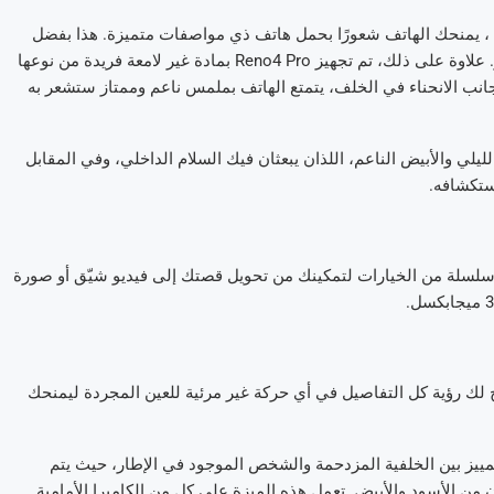
ه 7.7 ملم ولكن عند الامساك به ، يمنحك الهاتف شعورًا بحمل هاتف ذي مواصفات متميزة. هذا بفضل
الشاشة المنحنية ثلاثية الأبعاد التي تعطي خاصة المظهر المتميز للجهاز. علاوة على ذلك، تم تجهيز Reno4 Pro بمادة غير لامعة فريدة من نوعها
نب الانحناء في الخلف، يتمتع الهاتف بملمس ناعم وممتاز ستشعر به
Reno بلونين متميزين: الاسود الليلي والأبيض الناعم، اللذان يبعثان فيك السلام الداخلي، وفي المقابل
ستكشافه.
 لحظة في حياتك هي فرصة لمشاركتها مع العالم. يقدم Reno4 Pro سلسلة من الخيارات لتمكينك من تحويل قصتك إلى فيديو شيّق أو صورة
 خيار Smart Slow-Motion 960fps ، والذي يتيح لك رؤية كل التفاصيل في أي حركة غير مرئية للعين المجردة ليمنحك
من الخيارات الإبداعية، توجد خاصية AI Color Portrait Video للتمييز بين الخلفية المزدحمة والشخص الموجود في الإطار، حيث يتم
ن الأسود والأبيض. تعمل هذه الميزة على كل من الكاميرا الأمامية