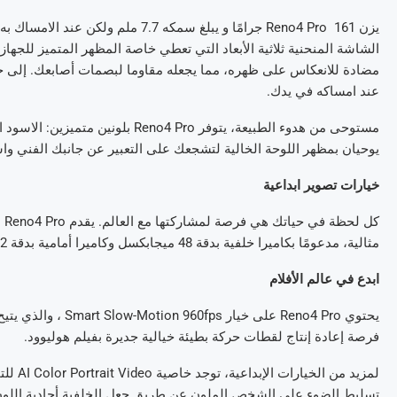
يزن Reno4 Pro 161 جرامًا و يبلغ سمك
مضادة للانعكاس على ظهره، مما يجعله مقاوما لبصمات أصابعك. إلى جا
عند امساكه في يدك.
مستوحى من هدوء الطبيعة، يتوفر 4 Pro
يوحيان بمظهر اللوحة الخالية لتشجعك على التعبير عن جانبك الفني وا
خيارات تصوير ابداعية
كل
مثالية، مدعومًا بكاميرا خلفية بدقة 48 ميجابكسل وكاميرا أمامية بدقة 32 ميجابكسل.
ابدع في عالم الأفلام
يحتوي Reno4 Pro على
فرصة إعادة إنتاج لقطات حركة بطيئة خيالية جديرة بفيلم هوليوود.
لمزيد 
تسليط الضوء على الشخص الملون عن طريق جعل الخلفية أحادية اللون م