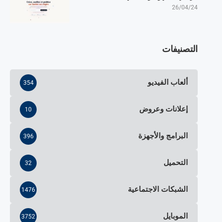
26/04/24
التصنيفات
ألعاب الفيديو
354
إعلانات وعروض
10
البرامج والأجهزة
396
التحميل
32
الشبكات الاجتماعية
1476
الموبايل
3752