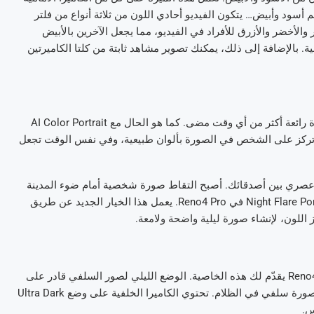
 أسود وأبيض… يتكون الفيديو أحادي اللون من ثلاثة أنواع من فلتر
ر والأخضر والأزرق للأفراد في الفيديو، مما يجعل الآخرين بالأبيض
عية. بالإضافة إلى ذلك، يمكنك تصوير مشاهد ثابتة من كلتا الكاميرتين
هذا ليس كل شئ. يسهّل Reno4 Pro اغتنام الفرص للحصول على صورة رائعة أكثر من أي وقت مضى. كما هو الحال مع AI Color Portrait
ـ Reno4 Pro استخدام AI Color Portrait Photo، والتي تركز على الشخص في الصورة بألوان طبيعية، وفي نفس الوقت تجعل
ي عصري بين أصدقائك. أصبح التقاط صورة شخصية أمام ضوء المدينة
المذهل في الليل ممكنًا الآن بنقرة واحدة فقط بفضل وضع Night Flare Portrait Mode في Reno4 Pro. يعمل هذا الخيار الجديد عن طريق
اللون، لإنشاء صورة ليلية واضحة ولامعة.
إذا كنت تبحث عن صور أكثر وضوحًا وشفافية حتى في الليل، فإن Reno4 Pro يقدّم لك هذه الخاصية. الوضع الليلي لصور السلفي قادر على
تحسين تفاصيل الوجه والإضاءة في الضوء الخافت، عندما تريد التقاط صورة سلفي في الظلام. تحتوي الكاميرا الخلفية على وضع Ultra Dark