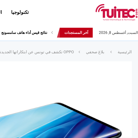
تكنولوجيا
ا
السبت, أغسطس 8, 2026
آخر المستجدات
أحدث إصدارات هواوي: هاتف “nova 8 SE” ينطلق رسميا مع أربع...
الرئيسية
بلاغ صحفي
OPPO تكشف في تونس عن ابتكاراتها الجديدة Reno4 Pro و Reno4