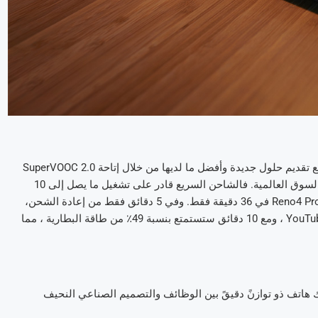
كشركة رائدة في مجال الشّحن السريع، تلتزم OPPO بمواصلة الابتكار مع تقديم حلول جديدة وأفضل ما لديها من خلال إتاحة SuperVOOC 2.0
على Reno4 Pro، وهي تقنية الشحن الأسرع والأكثر أمانًا المتوفرة في السوق العالمية. فالشاحن السريع قادر على تشغيل ما يصل إلى 10
فولت / 6.5 أمبير، ويمكنه بقوة 65 واط إعادة شحن بطارية Reno4 Pro 4000mAh في 36 دقيقة فقط. وفي 5 دقائق فقط من إعادة الشحن،
يمكن أن يمنحك هاتف Reno4 Pro 4 ساعات من مقاطع فيديو على YouTube ، ومع 10 دقائق ستستمتع بنسبة 49٪ من طاقة البطارية ، مما
تف Reno4 Pro، حيث تضع تحت ذمتك هاتف ذو توازنً دقيقً بين الوظائف والتصميم الصناعي النحيف