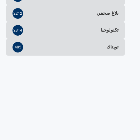
بلاغ صحفي
2212
تكنولوجيا
2814
تويتاك
485