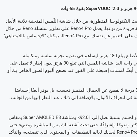
2.0 بقوة 65 وات
SuperVOOC
Reno4 P الصفوف الامامية من حيث التكنولوجيا المتطورة، من خلال شاشة اللّمس المنحنية ثلاثية الأبعاد
90 هرتز وSuperVOOC 2.0 بقوة 65 واط المصمّمة خصيصا لتقديم تجربة فريدة من نوعها. يعمل Reno4 Pro على تطوير سلسلة Reno من خلال
ميزات الصور المبتكرة التي ستطلق العنان لإبداعك دون الحدّ من قدرتك على التعبير عن نفسك. مع Reno4 Pro، يمكنك “الإحساس باللامتناهي”
يتمتع Reno 4 Pro بمعدل تحديث يبلغ 90 هرتز، ومعدل قراءة لبصمات الأصابع يبلغ 180 هرتز ليساهم في تقديم تجربة سلسة ومتكاملة
للمستخدمين. كما انه يتمتع بشاشة منحنية ثلاثية الأبعاد سهلة الانزلاق في راحة اليد. شاشة اللمس التي تبلغ 90 هرتز بدون إطار لا تعمل على
يضًا لمسات إصبعك على الفور عند تصفح ألبوم الصور الخاص بك أو
وإضافة إلى بروز الشاشة المنحنية ثلاثية الأبعاد، فإن انحناءها البالغ 55.9 درجة لا يفصح عن الجمال المتميز فحسب، بل يوفر أيضًا إحساسًا
 انحراف الألوان. بالإضافة إلى ذلك، عند النظر إليها من الجانب،
يأتي هذا الهاتف مصحوبا بفتحة واحدة تعمل على تحسين نسبة الشاشة والجسم بنسبة تصل إلى 92.01٪ وشاشة Super AMOLED E3 بمقاس
ل أكثر وضوحًا وإشراقًا، حتى تحت أشعة الشمس المباشرة ويضيء حتى
800 شمعة، مع أقصى سطوع جزئي يصل إلى 1100 شمعة. تم تصميم Reno4 Pro لجذبك لعالم التطبيقات أو المحتوى الذي تتصفحه، والتأكد