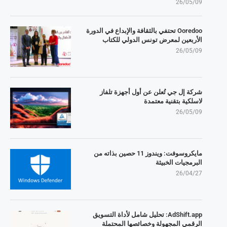
26/05/09
Ooredoo تحتفي بالثقافة والإبداع في الدورة
الأربعين لمعرض تونس الدولي للكتاب
26/05/09
شركة إل جي تُعلن عن أول أجهزة تلفاز
لاسلكية بتقنية معتمدة
26/05/09
مايكروسوفت: ويندوز 11 حصين بذاته من
البرمجيات الخبيثة
26/04/27
AdShift.app: تحليل شامل لأداة التسويق
الرقمي المجهولة وخصائصها المحتملة