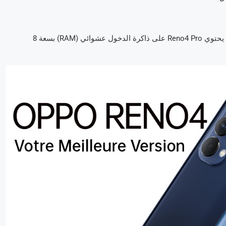
يمنحك أداء Reno4 Pro ما تحتاجه للتأكد من أن هاتفك يقابل احتياجاتك. يحتوي Reno4 Pro على ذاكرة الدخول عشوائي (RAM) بسعة 8