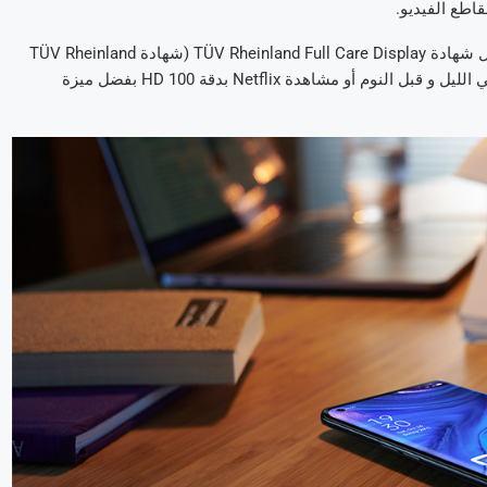
اطع الفيديو.
يرتقي Reno4 Pro بمعايير حماية العيون ذات المستوى العالمي من خلال شهادة TÜV Rheinland Full Care Display (شهادة TÜV Rheinland
Full Care Display) ، مما يضمن حماية عينيك حتى أثناء تصفح هاتفك في الليل و قبل النوم أو مشاهدة Netflix بدقة 100 HD بفضل ميزة