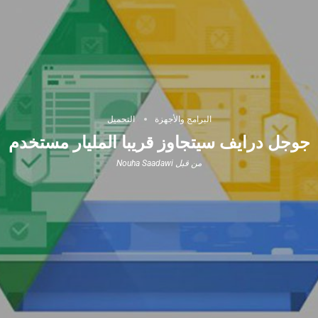
البرامج والأجهزة
التحميل
جوجل درايف سيتجاوز قريبا المليار مستخدم
من قبل
Nouha Saadawi